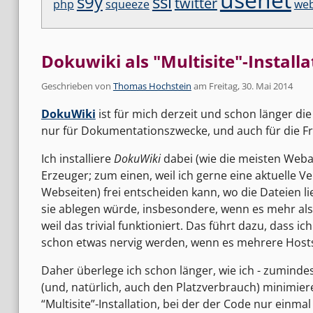
s9y
ssl
twitter
php
squeeze
web
Dokuwiki als "Multisite"-Installa
Geschrieben von
Thomas Hochstein
am
Freitag, 30. Mai 2014
DokuWiki
ist für mich derzeit und schon länger die
nur für Dokumentationszwecke, und auch für die F
Ich installiere
DokuWiki
dabei (wie die meisten Weba
Erzeuger; zum einen, weil ich gerne eine aktuelle V
Webseiten) frei entscheiden kann, wo die Dateien lie
sie ablegen würde, insbesondere, wenn es mehr als 
weil das trivial funktioniert. Das führt dazu, das
schon etwas nervig werden, wenn es mehrere Hosts 
Daher überlege ich schon länger, wie ich - zuminde
(und, natürlich, auch den Platzverbrauch) minimier
“Multisite”-Installation, bei der der Code nur einma