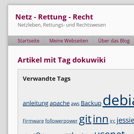
Skip
Netz - Rettung - Recht
to
content
Netzleben, Rettungs- und Rechtswesen
Navigation
Startseite
Meine Webseiten
Über das Blog
Artikel mit Tag dokuwiki
Verwandte Tags
debi
anleitung
apache
Backup
aws
git
inn
jessi
Firmware
followerpower
irc
usenet