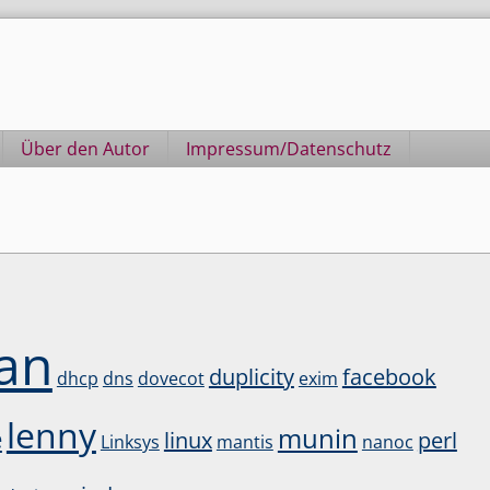
Über den Autor
Impressum/Datenschutz
an
duplicity
facebook
dhcp
dns
dovecot
exim
lenny
e
munin
linux
perl
Linksys
mantis
nanoc