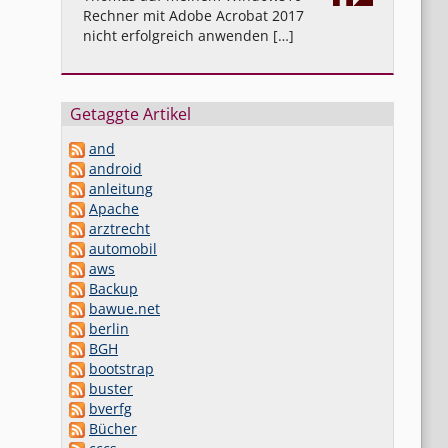
Rechner mit Adobe Acrobat 2017
nicht erfolgreich anwenden […]
Getaggte Artikel
and
android
anleitung
Apache
arztrecht
automobil
aws
Backup
bawue.net
berlin
BGH
bootstrap
buster
bverfg
Bücher