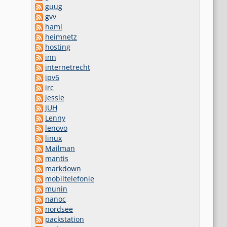
guug
gvv
haml
heimnetz
hosting
inn
internetrecht
ipv6
irc
jessie
JUH
Lenny
lenovo
linux
Mailman
mantis
markdown
mobiltelefonie
munin
nanoc
nordsee
packstation