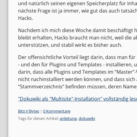
und natürlich seinen eigenen Speicherplatz für Inha
nächste Frage ist ja immer, wie gut das auch tatsächl
Hacks.
Nachdem ich mich diese Woche damit beschäftigt habe
bleibt erhalten, Hacks braucht man nicht, weil die 
unterstützen, und stabil wirkt es bisher auch.
Der offensichtliche Vorteil liegt darin, dass man für
- und den für Plugins und Templates - installieren, 
darin, dass alle Plugins und Templates im “Master”-
nicht nachinstalliert werden können, und dass sich 
“Stammverzeichnis” befinden müssen, deren Namen 
"Dokuwiki als "Multisite"-Installation" vollständig le
Kategorien:
Bits'n'Bytes
|
0 Kommentare
Tags für diesen Artikel:
anleitung
,
dokuwiki