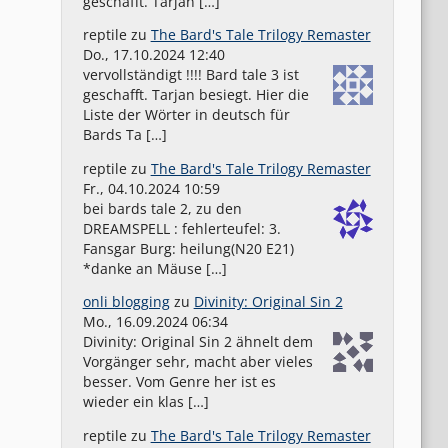
geschafft. Tarjan […]
reptile
zu
The Bard's Tale Trilogy Remaster
Do., 17.10.2024 12:40
vervollständigt !!!! Bard tale 3 ist
geschafft. Tarjan besiegt. Hier die
Liste der Wörter in deutsch für
Bards Ta […]
reptile
zu
The Bard's Tale Trilogy Remaster
Fr., 04.10.2024 10:59
bei bards tale 2, zu den
DREAMSPELL : fehlerteufel: 3.
Fansgar Burg: heilung(N20 E21)
*danke an Mäuse […]
onli blogging
zu
Divinity: Original Sin 2
Mo., 16.09.2024 06:34
Divinity: Original Sin 2 ähnelt dem
Vorgänger sehr, macht aber vieles
besser. Vom Genre her ist es
wieder ein klas […]
reptile
zu
The Bard's Tale Trilogy Remaster