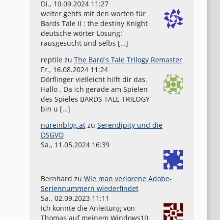
Di., 10.09.2024 11:27
weiter gehts mit den worten für
Bards Tale II : the destiny Knight
deutsche wörter Lösung:
rausgesucht und selbs […]
reptile
zu
The Bard's Tale Trilogy Remaster
Fr., 16.08.2024 11:24
Dörflinger vielleicht hilft dir das.
Hallo , Da ich gerade am Spielen
des Spieles BARDS TALE TRILOGY
bin u […]
nureinblog.at
zu
Serendipity und die
DSGVO
Sa., 11.05.2024 16:39
Bernhard
zu
Wie man verlorene Adobe-
Seriennummern wiederfindet
Sa., 02.09.2023 11:11
Ich konnte die Anleitung von
Thomas auf meinem Windows10