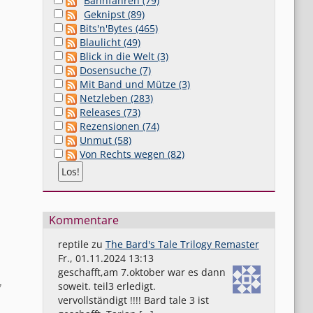
Bahnfahren (79)
Geknipst (89)
Bits'n'Bytes (465)
Blaulicht (49)
Blick in die Welt (3)
Dosensuche (7)
Mit Band und Mütze (3)
Netzleben (283)
Releases (73)
Rezensionen (74)
Unmut (58)
Von Rechts wegen (82)
Kommentare
reptile
zu
The Bard's Tale Trilogy Remaster
Fr., 01.11.2024 13:13
geschafft,am 7.oktober war es dann
soweit. teil3 erledigt.
7
vervollständigt !!!! Bard tale 3 ist