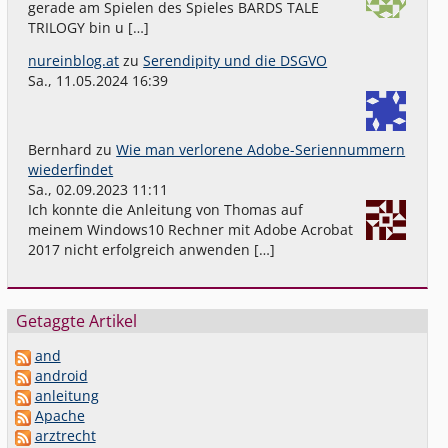
gerade am Spielen des Spieles BARDS TALE
TRILOGY bin u […]
nureinblog.at
zu
Serendipity und die DSGVO
Sa., 11.05.2024 16:39
Bernhard
zu
Wie man verlorene Adobe-Seriennummern
wiederfindet
Sa., 02.09.2023 11:11
Ich konnte die Anleitung von Thomas auf
meinem Windows10 Rechner mit Adobe Acrobat
2017 nicht erfolgreich anwenden […]
Getaggte Artikel
and
android
anleitung
Apache
arztrecht