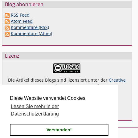
Blog abonnieren
RSS Feed
Atom Feed
Kommentare (RSS)
Kommentare (Atom)
Lizenz
Die Artikel dieses Blogs sind lizensiert unter der
Creative
Commons Lizenz By-NC-SA 4.0 dt.
Das gilt
nicht
für Bilder oder (andere) erkennbare
Diese Website verwendet Cookies.
Fremdinhalte und explizit anders gekennzeichnete
Lesen Sie mehr in der
Beiträge.
Datenschutzerklärung
Verstanden!
Powered by
Serendipity
& the
2k11
theme.