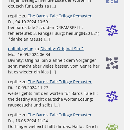
Tarjan besiegt. Hier die Liste der Wörter in
deutsch für Bards Ta […]
reptile
zu
The Bard's Tale Trilogy Remaster
Fr., 04.10.2024 10:59
bei bards tale 2, zu den DREAMSPELL :
fehlerteufel: 3. Fansgar Burg: heilung(N20 E21)
*danke an Mäuse […]
onli blogging
zu
Divinity: Original Sin 2
Mo., 16.09.2024 06:34
Divinity: Original Sin 2 ähnelt dem Vorgänger
sehr, macht aber vieles besser. Vom Genre her
ist es wieder ein klas […]
reptile
zu
The Bard's Tale Trilogy Remaster
Di., 10.09.2024 11:27
weiter gehts mit den worten für Bards Tale II :
the destiny Knight deutsche wörter Lösung:
rausgesucht und selbs […]
reptile
zu
The Bard's Tale Trilogy Remaster
Fr., 16.08.2024 11:24
Dörflinger vielleicht hilft dir das. Hallo , Da ich