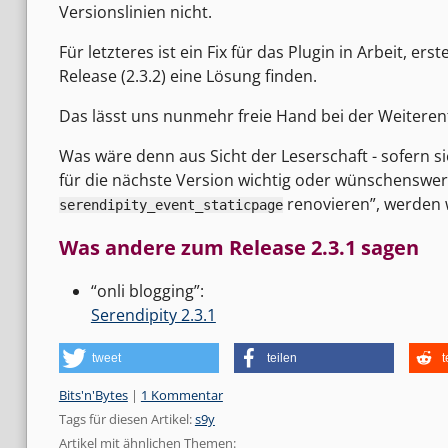
Versionslinien nicht.
Für letzteres ist ein Fix für das Plugin in Arbeit, e
Release (2.3.2) eine Lösung finden.
Das lässt uns nunmehr freie Hand bei der Weitere
Was wäre denn aus Sicht der Leserschaft - sofern s
für die nächste Version wichtig oder wünschenswert?
renovieren”, werden w
serendipity_event_staticpage
Was andere zum Release 2.3.1 sagen
“onli blogging”:
Serendipity 2.3.1
tweet
teilen
t
Kategorien:
Bits'n'Bytes
|
1 Kommentar
Tags für diesen Artikel:
s9y
Artikel mit ähnlichen Themen: