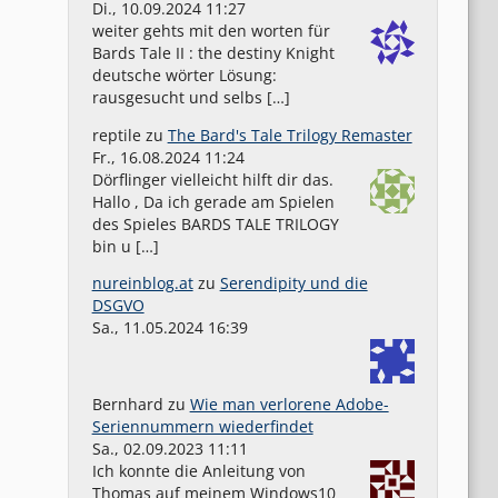
Di., 10.09.2024 11:27
weiter gehts mit den worten für
Bards Tale II : the destiny Knight
deutsche wörter Lösung:
rausgesucht und selbs […]
reptile
zu
The Bard's Tale Trilogy Remaster
Fr., 16.08.2024 11:24
Dörflinger vielleicht hilft dir das.
Hallo , Da ich gerade am Spielen
des Spieles BARDS TALE TRILOGY
bin u […]
nureinblog.at
zu
Serendipity und die
DSGVO
Sa., 11.05.2024 16:39
Bernhard
zu
Wie man verlorene Adobe-
Seriennummern wiederfindet
Sa., 02.09.2023 11:11
Ich konnte die Anleitung von
Thomas auf meinem Windows10