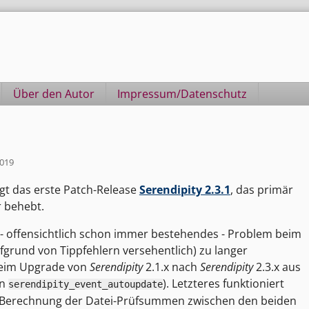
Über den Autor
Impressum/Datenschutz
2019
gt das erste Patch-Release
Serendipity 2.3.1
, das primär
 behebt.
n - offensichtlich schon immer bestehendes - Problem beim
fgrund von Tippfehlern versehentlich) zu langer
beim Upgrade von
Serendipity
2.1.x nach
Serendipity
2.3.x aus
in
). Letzteres funktioniert
serendipity_event_autoupdate
 Berechnung der Datei-Prüfsummen zwischen den beiden