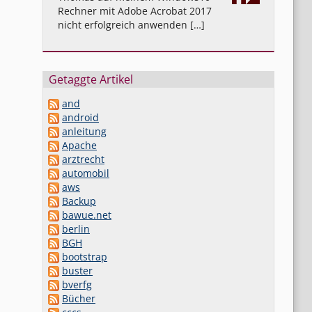
Rechner mit Adobe Acrobat 2017
nicht erfolgreich anwenden […]
Getaggte Artikel
and
android
anleitung
Apache
arztrecht
automobil
aws
Backup
bawue.net
berlin
BGH
bootstrap
buster
bverfg
Bücher