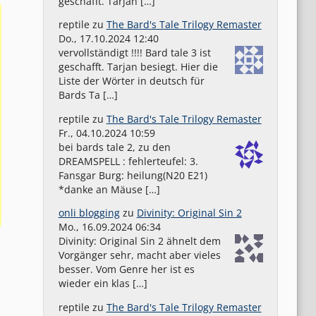
geschafft. Tarjan […]
reptile
zu
The Bard's Tale Trilogy Remaster
Do., 17.10.2024 12:40
vervollständigt !!!! Bard tale 3 ist
geschafft. Tarjan besiegt. Hier die
Liste der Wörter in deutsch für
Bards Ta […]
reptile
zu
The Bard's Tale Trilogy Remaster
Fr., 04.10.2024 10:59
bei bards tale 2, zu den
DREAMSPELL : fehlerteufel: 3.
Fansgar Burg: heilung(N20 E21)
*danke an Mäuse […]
onli blogging
zu
Divinity: Original Sin 2
Mo., 16.09.2024 06:34
Divinity: Original Sin 2 ähnelt dem
Vorgänger sehr, macht aber vieles
besser. Vom Genre her ist es
wieder ein klas […]
reptile
zu
The Bard's Tale Trilogy Remaster