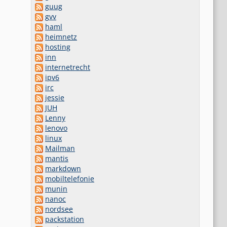
guug
gvv
haml
heimnetz
hosting
inn
internetrecht
ipv6
irc
jessie
JUH
Lenny
lenovo
linux
Mailman
mantis
markdown
mobiltelefonie
munin
nanoc
nordsee
packstation