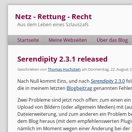
Skip
Netz - Rettung - Recht
to
content
Aus dem Leben eines Szlauszafs
Navigation
Startseite
Meine Webseiten
Über das Blog
Serendipity 2.3.1 released
Geschrieben von
Thomas Hochstein
am
Donnerstag, 22. August 
Nach Null kommt Eins, und nach
Serendipity
2.3.0
fol
die in meinem letzten
Blogbeitrag
genannten Fehler
Zwei Probleme sind jetzt noch offen: zum einen ei
Upload von Bildern (oder allgemein Medien) mit (au
Dateierweiterung, und zum anderen ein Problem 
dem Blog heraus (mit dem empfehlenswerten Plug
nämlich im Moment wegen einer Änderung bei der