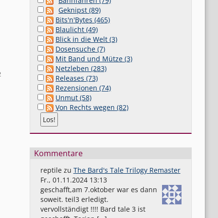
Bahnfahren (79)
Geknipst (89)
Bits'n'Bytes (465)
Blaulicht (49)
Blick in die Welt (3)
Dosensuche (7)
Mit Band und Mütze (3)
Netzleben (283)
2
Releases (73)
Rezensionen (74)
Unmut (58)
Von Rechts wegen (82)
Kommentare
reptile
zu
The Bard's Tale Trilogy Remaster
Fr., 01.11.2024 13:13
geschafft,am 7.oktober war es dann
soweit. teil3 erledigt.
vervollständigt !!!! Bard tale 3 ist