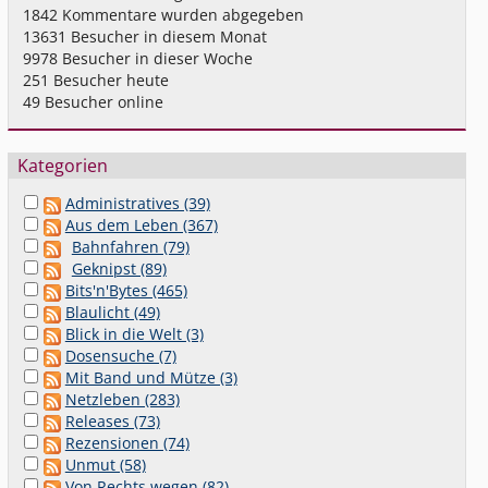
1842
Kommentare wurden abgegeben
13631
Besucher in diesem Monat
9978
Besucher in dieser Woche
251
Besucher heute
49
Besucher online
Kategorien
Administratives (39)
Aus dem Leben (367)
Bahnfahren (79)
Geknipst (89)
Bits'n'Bytes (465)
Blaulicht (49)
Blick in die Welt (3)
Dosensuche (7)
Mit Band und Mütze (3)
Netzleben (283)
Releases (73)
Rezensionen (74)
Unmut (58)
Von Rechts wegen (82)