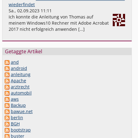
wiederfindet
Sa., 02.09.2023 11:11
Ich konnte die Anleitung von Thomas auf
meinem Windows10 Rechner mit Adobe Acrobat
2017 nicht erfolgreich anwenden […]
Getaggte Artikel
and
android
anleitung
Apache
arztrecht
automobil
aws
Backup
bawue.net
berlin
BGH
bootstrap
buster