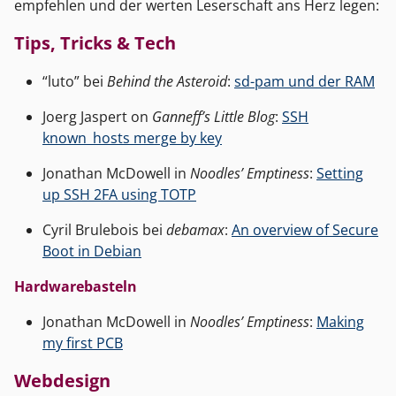
empfehlen und der werten Leserschaft ans Herz legen:
Tips, Tricks & Tech
“luto” bei
Behind the Asteroid
:
sd-pam und der RAM
Joerg Jaspert on
Ganneff’s Little Blog
:
SSH
known_hosts merge by key
Jonathan McDowell in
Noodles’ Emptiness
:
Setting
up SSH 2FA using TOTP
Cyril Brulebois bei
debamax
:
An overview of Secure
Boot in Debian
Hardwarebasteln
Jonathan McDowell in
Noodles’ Emptiness
:
Making
my first PCB
Webdesign