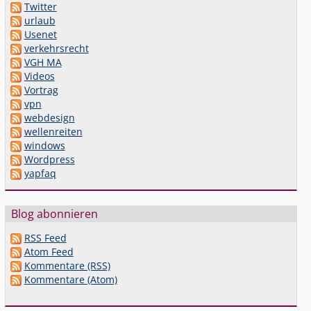
Twitter
urlaub
Usenet
verkehrsrecht
VGH MA
Videos
Vortrag
vpn
webdesign
wellenreiten
windows
Wordpress
yapfaq
Blog abonnieren
RSS Feed
Atom Feed
Kommentare (RSS)
Kommentare (Atom)