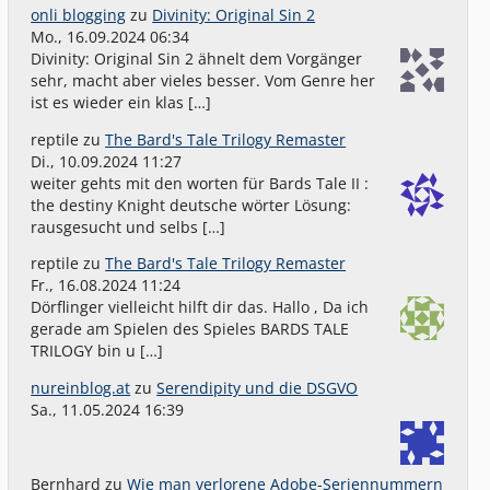
onli blogging
zu
Divinity: Original Sin 2
Mo., 16.09.2024 06:34
Divinity: Original Sin 2 ähnelt dem Vorgänger
sehr, macht aber vieles besser. Vom Genre her
ist es wieder ein klas […]
reptile
zu
The Bard's Tale Trilogy Remaster
Di., 10.09.2024 11:27
weiter gehts mit den worten für Bards Tale II :
the destiny Knight deutsche wörter Lösung:
rausgesucht und selbs […]
reptile
zu
The Bard's Tale Trilogy Remaster
Fr., 16.08.2024 11:24
Dörflinger vielleicht hilft dir das. Hallo , Da ich
gerade am Spielen des Spieles BARDS TALE
TRILOGY bin u […]
nureinblog.at
zu
Serendipity und die DSGVO
Sa., 11.05.2024 16:39
Bernhard
zu
Wie man verlorene Adobe-Seriennummern