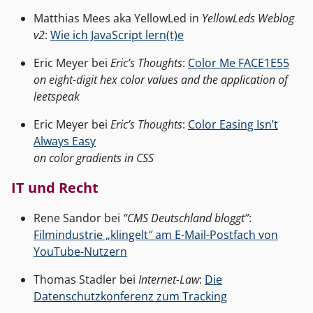
Matthias Mees aka YellowLed in
YellowLeds Weblog
v2
:
Wie ich JavaScript lern(t)e
Eric Meyer bei
Eric’s Thoughts
:
Color Me FACE1E55
on eight-digit hex color values and the application of
leetspeak
Eric Meyer bei
Eric’s Thoughts
:
Color Easing Isn’t
Always Easy
on color gradients in CSS
IT und Recht
Rene Sandor bei
“CMS Deutschland bloggt”
:
Filmindustrie „klingelt″ am E-Mail-Postfach von
YouTube-Nutzern
Thomas Stadler bei
Internet-Law
:
Die
Datenschutzkonferenz zum Tracking