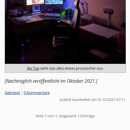
Bei Tag
sieht das alles etwas prosaischer aus.
[Nachträglich veröffentlicht im Oktober 2021.]
Kategorien:
Geknipst
|
0 Kommentare
Zuletzt bearbeitet am 01.10.2021 07:11
Pagination
Seite 1 von 1, insgesamt 1 Einträge