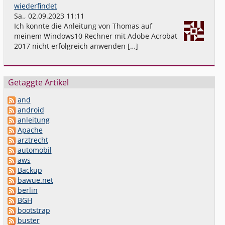
wiederfindet
Sa., 02.09.2023 11:11
Ich konnte die Anleitung von Thomas auf
meinem Windows10 Rechner mit Adobe Acrobat
2017 nicht erfolgreich anwenden […]
Getaggte Artikel
and
android
anleitung
Apache
arztrecht
automobil
aws
Backup
bawue.net
berlin
BGH
bootstrap
buster