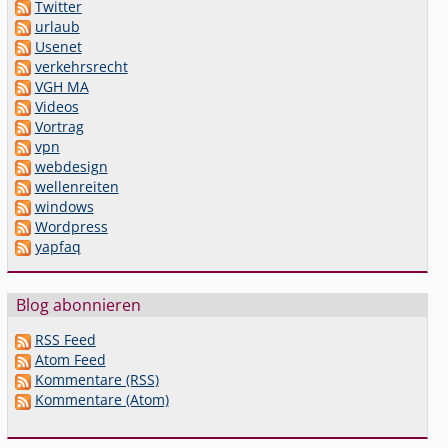
Twitter
urlaub
Usenet
verkehrsrecht
VGH MA
Videos
Vortrag
vpn
webdesign
wellenreiten
windows
Wordpress
yapfaq
Blog abonnieren
RSS Feed
Atom Feed
Kommentare (RSS)
Kommentare (Atom)