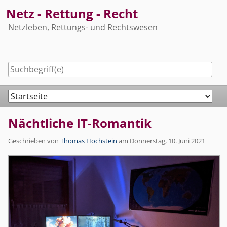
Skip
Netz - Rettung - Recht
to
Netzleben, Rettungs- und Rechtswesen
content
Navigation
Nächtliche IT-Romantik
Geschrieben von
Thomas Hochstein
am
Donnerstag, 10. Juni 2021