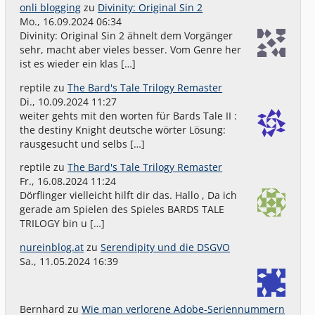
onli blogging
zu
Divinity: Original Sin 2
Mo., 16.09.2024 06:34
Divinity: Original Sin 2 ähnelt dem Vorgänger
sehr, macht aber vieles besser. Vom Genre her
ist es wieder ein klas […]
reptile
zu
The Bard's Tale Trilogy Remaster
Di., 10.09.2024 11:27
weiter gehts mit den worten für Bards Tale II :
the destiny Knight deutsche wörter Lösung:
rausgesucht und selbs […]
reptile
zu
The Bard's Tale Trilogy Remaster
Fr., 16.08.2024 11:24
Dörflinger vielleicht hilft dir das. Hallo , Da ich
gerade am Spielen des Spieles BARDS TALE
TRILOGY bin u […]
nureinblog.at
zu
Serendipity und die DSGVO
Sa., 11.05.2024 16:39
Bernhard
zu
Wie man verlorene Adobe-Seriennummern