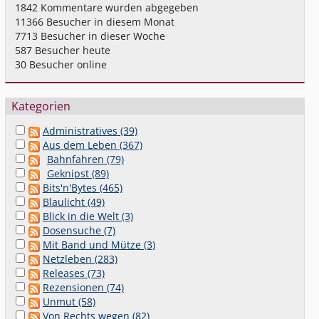
1842
Kommentare wurden abgegeben
11366
Besucher in diesem Monat
7713
Besucher in dieser Woche
587
Besucher heute
30
Besucher online
Kategorien
Administratives (39)
Aus dem Leben (367)
Bahnfahren (79)
Geknipst (89)
Bits'n'Bytes (465)
Blaulicht (49)
Blick in die Welt (3)
Dosensuche (7)
Mit Band und Mütze (3)
Netzleben (283)
Releases (73)
Rezensionen (74)
Unmut (58)
Von Rechts wegen (82)