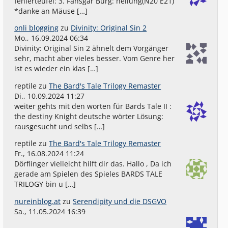
fehlerteufel: 3. Fansgar Burg: heilung(N20 E21)
*danke an Mäuse […]
onli blogging
zu
Divinity: Original Sin 2
Mo., 16.09.2024 06:34
Divinity: Original Sin 2 ähnelt dem Vorgänger
sehr, macht aber vieles besser. Vom Genre her
ist es wieder ein klas […]
reptile
zu
The Bard's Tale Trilogy Remaster
Di., 10.09.2024 11:27
weiter gehts mit den worten für Bards Tale II :
the destiny Knight deutsche wörter Lösung:
rausgesucht und selbs […]
reptile
zu
The Bard's Tale Trilogy Remaster
Fr., 16.08.2024 11:24
Dörflinger vielleicht hilft dir das. Hallo , Da ich
gerade am Spielen des Spieles BARDS TALE
TRILOGY bin u […]
nureinblog.at
zu
Serendipity und die DSGVO
Sa., 11.05.2024 16:39