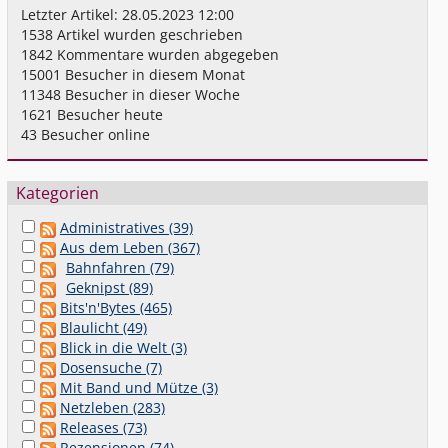
Letzter Artikel:
28.05.2023 12:00
1538
Artikel wurden geschrieben
1842
Kommentare wurden abgegeben
15001
Besucher in diesem Monat
11348
Besucher in dieser Woche
1621
Besucher heute
43
Besucher online
Kategorien
Administratives (39)
Aus dem Leben (367)
Bahnfahren (79)
Geknipst (89)
Bits'n'Bytes (465)
Blaulicht (49)
Blick in die Welt (3)
Dosensuche (7)
Mit Band und Mütze (3)
Netzleben (283)
Releases (73)
Rezensionen (74)