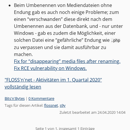
Beim Umbenennen von Mediendateien ohne
Endung gab es auch noch einige Probleme; zum
einen “verschwanden” diese direkt nach dem
Umbenennen aus der Datenbank, und - nur unter
Windows - gab es zudem die Möglichkeit, einer
solchen Datei eine “gefährliche” Endung wie
.php
zu verpassen und sie damit ausführbar zu
machen.
Fix for “disappearing” media files after renaming.
Fix RCE vulnerability on Windows.
"FLOSS'n'net - Aktivitäten im 1. Quartal 2020"
vollständig lesen
Kategorien:
Bits'n'Bytes
|
0 Kommentare
Tags für diesen Artikel:
flossnet
,
s9y
Zuletzt bearbeitet am 24.04.2020 14:04
Pagination
Seite 1 von 1, insgesamt 1 Einträge