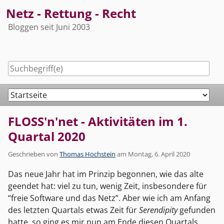
Skip
Netz - Rettung - Recht
to
Bloggen seit Juni 2003
content
Navigation
FLOSS'n'net - Aktivitäten im 1.
Quartal 2020
Geschrieben von
Thomas Hochstein
am
Montag, 6. April 2020
Das neue Jahr hat im Prinzip begonnen, wie das alte
geendet hat: viel zu tun, wenig Zeit, insbesondere für
“freie Software und das Netz”. Aber wie ich am Anfang
des letzten Quartals etwas Zeit für
Serendipity
gefunden
hatte, so ging es mir nun am Ende diesen Quartals,