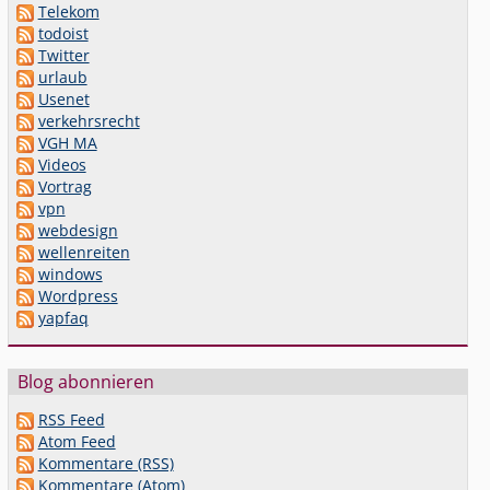
Telekom
todoist
Twitter
urlaub
Usenet
verkehrsrecht
VGH MA
Videos
Vortrag
vpn
webdesign
wellenreiten
windows
Wordpress
yapfaq
Blog abonnieren
RSS Feed
Atom Feed
Kommentare (RSS)
Kommentare (Atom)