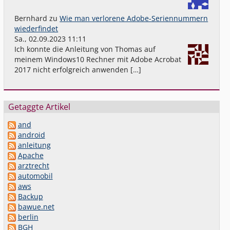
Bernhard
zu
Wie man verlorene Adobe-Seriennummern
wiederfindet
Sa., 02.09.2023 11:11
Ich konnte die Anleitung von Thomas auf
meinem Windows10 Rechner mit Adobe Acrobat
2017 nicht erfolgreich anwenden […]
Getaggte Artikel
and
android
anleitung
Apache
arztrecht
automobil
aws
Backup
bawue.net
berlin
BGH