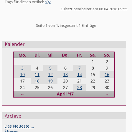
Tags für diesen Artikel:
s9y
Zuletzt bearbeitet am 08.04.2018 09:55
Pagination
Seite 1 von 1, insgesamt 1 Einträge
Seitenleiste
Kalender
Mo.
Di.
Mi.
Do.
Fr.
Sa.
So.
1
2
3
4
5
6
7
8
9
10
11
12
13
14
15
16
17
18
19
20
21
22
23
24
25
26
27
28
29
30
Zurück
Vorwärts
←
April '17
→
Archive
Das Neueste ...
Älteres ...