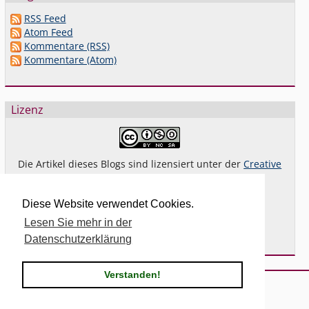
RSS Feed
Atom Feed
Kommentare (RSS)
Kommentare (Atom)
Lizenz
Die Artikel dieses Blogs sind lizensiert unter der
Creative
Commons Lizenz By-NC-SA 4.0 dt.
Das gilt
nicht
für Bilder oder (andere) erkennbare
Diese Website verwendet Cookies.
Fremdinhalte und explizit anders gekennzeichnete
Lesen Sie mehr in der
Beiträge.
Datenschutzerklärung
Verstanden!
Powered by
Serendipity
& the
2k11
theme.