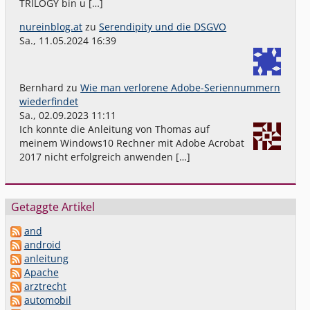
TRILOGY bin u […]
nureinblog.at
zu
Serendipity und die DSGVO
Sa., 11.05.2024 16:39
Bernhard
zu
Wie man verlorene Adobe-Seriennummern
wiederfindet
Sa., 02.09.2023 11:11
Ich konnte die Anleitung von Thomas auf
meinem Windows10 Rechner mit Adobe Acrobat
2017 nicht erfolgreich anwenden […]
Getaggte Artikel
and
android
anleitung
Apache
arztrecht
automobil