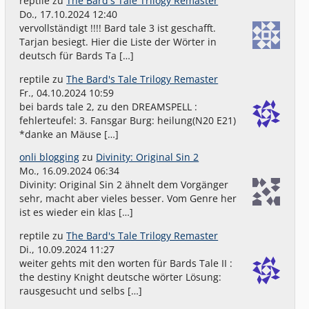
reptile
zu
The Bard's Tale Trilogy Remaster
Do., 17.10.2024 12:40
vervollständigt !!!! Bard tale 3 ist geschafft.
Tarjan besiegt. Hier die Liste der Wörter in
deutsch für Bards Ta […]
reptile
zu
The Bard's Tale Trilogy Remaster
Fr., 04.10.2024 10:59
bei bards tale 2, zu den DREAMSPELL :
fehlerteufel: 3. Fansgar Burg: heilung(N20 E21)
*danke an Mäuse […]
onli blogging
zu
Divinity: Original Sin 2
Mo., 16.09.2024 06:34
Divinity: Original Sin 2 ähnelt dem Vorgänger
sehr, macht aber vieles besser. Vom Genre her
ist es wieder ein klas […]
reptile
zu
The Bard's Tale Trilogy Remaster
Di., 10.09.2024 11:27
weiter gehts mit den worten für Bards Tale II :
the destiny Knight deutsche wörter Lösung:
rausgesucht und selbs […]