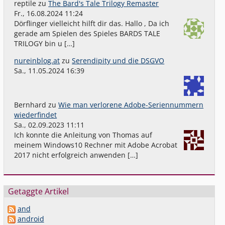
reptile
zu
The Bard's Tale Trilogy Remaster
Fr., 16.08.2024 11:24
Dörflinger vielleicht hilft dir das. Hallo , Da ich
gerade am Spielen des Spieles BARDS TALE
TRILOGY bin u […]
nureinblog.at
zu
Serendipity und die DSGVO
Sa., 11.05.2024 16:39
Bernhard
zu
Wie man verlorene Adobe-Seriennummern
wiederfindet
Sa., 02.09.2023 11:11
Ich konnte die Anleitung von Thomas auf
meinem Windows10 Rechner mit Adobe Acrobat
2017 nicht erfolgreich anwenden […]
Getaggte Artikel
and
android