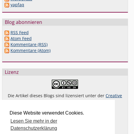
yapfaq
Blog abonnieren
RSS Feed
Atom Feed
Kommentare (RSS)
Kommentare (Atom)
Lizenz
Die Artikel dieses Blogs sind lizensiert unter der
Creative
Commons Lizenz By-NC-SA 4.0 dt.
Das gilt
nicht
für Bilder oder (andere) erkennbare
Diese Website verwendet Cookies.
Fremdinhalte und explizit anders gekennzeichnete
Lesen Sie mehr in der
Beiträge.
Datenschutzerklärung