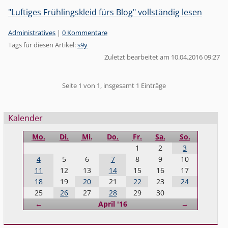
"Luftiges Frühlingskleid fürs Blog" vollständig lesen
Kategorien:
Administratives
|
0 Kommentare
Tags für diesen Artikel:
s9y
Zuletzt bearbeitet am 10.04.2016 09:27
Pagination
Seite 1 von 1, insgesamt 1 Einträge
Seitenleiste
Kalender
Mo.
Di.
Mi.
Do.
Fr.
Sa.
So.
1
2
3
4
5
6
7
8
9
10
11
12
13
14
15
16
17
18
19
20
21
22
23
24
25
26
27
28
29
30
Zurück
Vorwärts
←
April '16
→