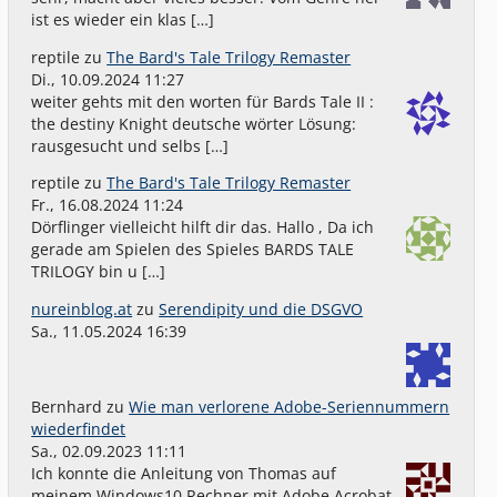
ist es wieder ein klas […]
reptile
zu
The Bard's Tale Trilogy Remaster
Di., 10.09.2024 11:27
weiter gehts mit den worten für Bards Tale II :
the destiny Knight deutsche wörter Lösung:
rausgesucht und selbs […]
reptile
zu
The Bard's Tale Trilogy Remaster
Fr., 16.08.2024 11:24
Dörflinger vielleicht hilft dir das. Hallo , Da ich
gerade am Spielen des Spieles BARDS TALE
TRILOGY bin u […]
nureinblog.at
zu
Serendipity und die DSGVO
Sa., 11.05.2024 16:39
Bernhard
zu
Wie man verlorene Adobe-Seriennummern
wiederfindet
Sa., 02.09.2023 11:11
Ich konnte die Anleitung von Thomas auf
meinem Windows10 Rechner mit Adobe Acrobat