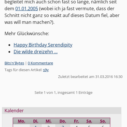
begleitet mich auch schon fast so lange, nämlich seit
dem
01.01.2005
(wobei ich ja fast vermute, dass der
Schnitt nicht ganz so exakt auf dieses Datum fiel, aber
was will man machen?).
Mehr Glückwünsche:
Happy Birthday Serendipity
Die wilde dreizehn …
Kategorien:
Bits'n'Bytes
|
0 Kommentare
Tags für diesen Artikel:
s9y
Zuletzt bearbeitet am 31.03.2016 16:30
Pagination
Seite 1 von 1, insgesamt 1 Einträge
Seitenleiste
Kalender
Mo.
Di.
Mi.
Do.
Fr.
Sa.
So.