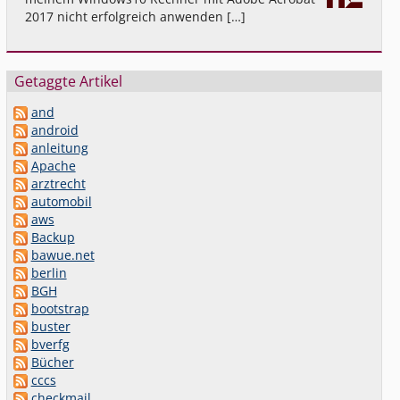
2017 nicht erfolgreich anwenden […]
Getaggte Artikel
and
android
anleitung
Apache
arztrecht
automobil
aws
Backup
bawue.net
berlin
BGH
bootstrap
buster
bverfg
Bücher
cccs
checkmail