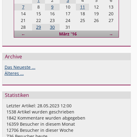
1
2
3
4
5
6
7
8
9
10
11
12
13
14
15
16
17
18
19
20
21
22
23
24
25
26
27
28
29
30
31
Zurück
Vorwärts
←
März '16
→
Archive
Das Neueste ...
Älteres ...
Statistiken
Letzter Artikel:
28.05.2023 12:00
1538
Artikel wurden geschrieben
1842
Kommentare wurden abgegeben
16359
Besucher in diesem Monat
12706
Besucher in dieser Woche
736
Besucher heute