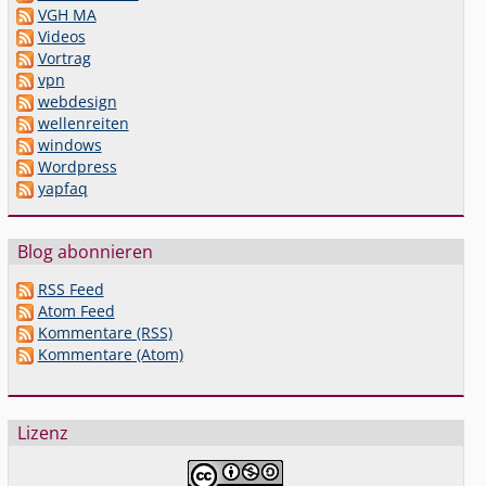
VGH MA
Videos
Vortrag
vpn
webdesign
wellenreiten
windows
Wordpress
yapfaq
Blog abonnieren
RSS Feed
Atom Feed
Kommentare (RSS)
Kommentare (Atom)
Lizenz