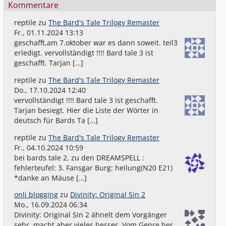
Kommentare
reptile
zu
The Bard's Tale Trilogy Remaster
Fr., 01.11.2024 13:13
geschafft,am 7.oktober war es dann soweit. teil3
erledigt. vervollständigt !!!! Bard tale 3 ist
geschafft. Tarjan […]
reptile
zu
The Bard's Tale Trilogy Remaster
Do., 17.10.2024 12:40
vervollständigt !!!! Bard tale 3 ist geschafft.
Tarjan besiegt. Hier die Liste der Wörter in
deutsch für Bards Ta […]
reptile
zu
The Bard's Tale Trilogy Remaster
Fr., 04.10.2024 10:59
bei bards tale 2, zu den DREAMSPELL :
fehlerteufel: 3. Fansgar Burg: heilung(N20 E21)
*danke an Mäuse […]
onli blogging
zu
Divinity: Original Sin 2
Mo., 16.09.2024 06:34
Divinity: Original Sin 2 ähnelt dem Vorgänger
sehr, macht aber vieles besser. Vom Genre her