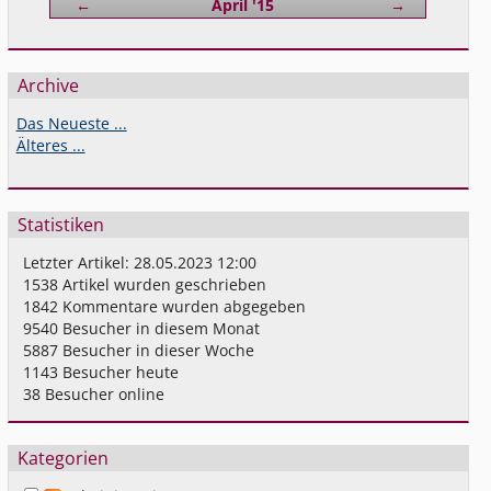
Zurück
Vorwärts
←
April '15
→
Archive
Das Neueste ...
Älteres ...
Statistiken
Letzter Artikel:
28.05.2023 12:00
1538
Artikel wurden geschrieben
1842
Kommentare wurden abgegeben
9540
Besucher in diesem Monat
5887
Besucher in dieser Woche
1143
Besucher heute
38
Besucher online
Kategorien