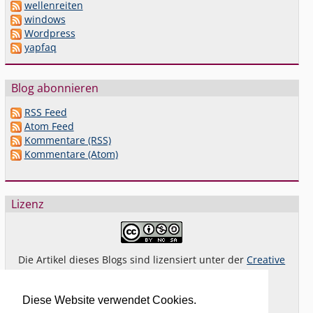
wellenreiten
windows
Wordpress
yapfaq
Blog abonnieren
RSS Feed
Atom Feed
Kommentare (RSS)
Kommentare (Atom)
Lizenz
Die Artikel dieses Blogs sind lizensiert unter der
Creative
Commons Lizenz By-NC-SA 4.0 dt.
Das gilt
nicht
für Bilder oder (andere) erkennbare
Diese Website verwendet Cookies.
Fremdinhalte und explizit anders gekennzeichnete