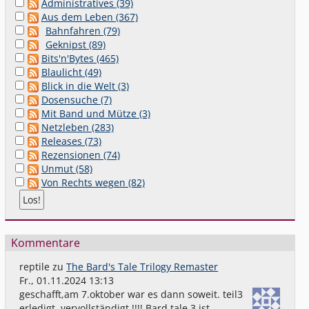
Administratives (39)
Aus dem Leben (367)
Bahnfahren (79)
Geknipst (89)
Bits'n'Bytes (465)
Blaulicht (49)
Blick in die Welt (3)
Dosensuche (7)
Mit Band und Mütze (3)
Netzleben (283)
Releases (73)
Rezensionen (74)
Unmut (58)
Von Rechts wegen (82)
Kommentare
reptile
zu
The Bard's Tale Trilogy Remaster
Fr., 01.11.2024 13:13
geschafft,am 7.oktober war es dann soweit. teil3
erledigt. vervollständigt !!!! Bard tale 3 ist