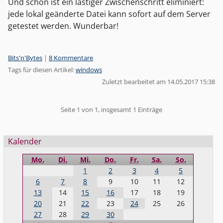
Und schon ist ein lästiger Zwischenschritt eliminiert:
jede lokal geänderte Datei kann sofort auf dem Server
getestet werden. Wunderbar!
Kategorien:
Bits'n'Bytes
|
8 Kommentare
Tags für diesen Artikel:
windows
Zuletzt bearbeitet am 14.05.2017 15:38
Pagination
Seite 1 von 1, insgesamt 1 Einträge
Seitenleiste
Kalender
Mo.
Di.
Mi.
Do.
Fr.
Sa.
So.
1
2
3
4
5
6
7
8
9
10
11
12
13
14
15
16
17
18
19
20
21
22
23
24
25
26
27
28
29
30