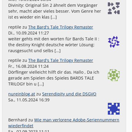
Divinity: Original Sin 2 ähnelt dem Vorgänger
sehr, macht aber vieles besser. Vom Genre her
ist es wieder ein klas […]
reptile
zu
The Bard's Tale Trilogy Remaster
Di., 10.09.2024 11:27
weiter gehts mit den worten für Bards Tale II :
the destiny Knight deutsche wörter Lösung:
rausgesucht und selbs […]
reptile
zu
The Bard's Tale Trilogy Remaster
Fr., 16.08.2024 11:24
Dörflinger vielleicht hilft dir das. Hallo , Da ich
gerade am Spielen des Spieles BARDS TALE
TRILOGY bin u […]
nureinblog.at
zu
Serendipity und die DSGVO
Sa., 11.05.2024 16:39
Bernhard
zu
Wie man verlorene Adobe-Seriennummern
wiederfindet
Sa., 02.09.2023 11:11