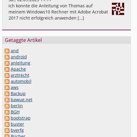
Ich konnte die Anleitung von Thomas auf
meinem Windows10 Rechner mit Adobe Acrobat
2017 nicht erfolgreich anwenden […]
Getaggte Artikel
and
android
anleitung
Apache
arztrecht
automobil
aws
Backup
bawue.net
berlin
BGH
bootstrap
buster
bverfg
Bücher