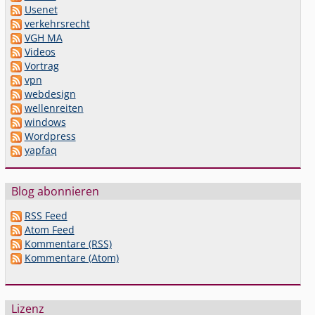
Usenet
verkehrsrecht
VGH MA
Videos
Vortrag
vpn
webdesign
wellenreiten
windows
Wordpress
yapfaq
Blog abonnieren
RSS Feed
Atom Feed
Kommentare (RSS)
Kommentare (Atom)
Lizenz