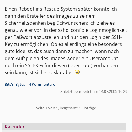
Einen Reboot ins Rescue-System später konnte ich
dann den Ersteller des Images zu seinem
Sicherheitsdenken beglückwünschen: ich ziehe es
genau wie er vor, in der sshd_conf die Loginmöglichkeit
per Paßwort abzustellen und nur den Login per SSH-
Key zu ermöglichen. Ob es allerdings eine besonders
gute Idee ist, das auch dann zu machen, wenn nach
dem Aufspielen des Images weder ein Useraccount
noch ein SSH-Key für diesen (oder root) vorhanden
sein kann, ist sicher diskutabel.
Kategorien:
Bits'n'Bytes
|
4 Kommentare
Zuletzt bearbeitet am 14.07.2005 16:29
Pagination
Seite 1 von 1, insgesamt 1 Einträge
Seitenleiste
Kalender