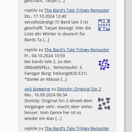
geschafft. Tarjan […]
reptile
zu
The Bard's Tale Trilogy Remaster
Do., 17.10.2024 12:40
vervollständigt !!!! Bard tale 3 ist
geschafft. Tarjan besiegt. Hier die
Liste der Wörter in deutsch für
Bards Ta […]
reptile
zu
The Bard's Tale Trilogy Remaster
Fr., 04.10.2024 10:59
bei bards tale 2, zu den
DREAMSPELL : fehlerteufel: 3.
Fansgar Burg: heilung(N20 E21)
*danke an Mäuse […]
onli blogging
zu
Divinity: Original Sin 2
Mo., 16.09.2024 06:34
Divinity: Original Sin 2 ähnelt dem
Vorgänger sehr, macht aber vieles
besser. Vom Genre her ist es
wieder ein klas […]
reptile
zu
The Bard's Tale Trilogy Remaster