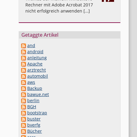
Rechner mit Adobe Acrobat 2017
nicht erfolgreich anwenden […]
Getaggte Artikel
and
android
anleitung
Apache
arztrecht
automobil
aws
Backup
bawue.net
berlin
BGH
bootstrap
buster
bverfg
Bücher