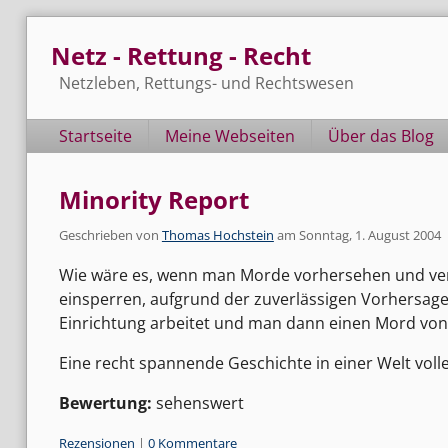
Skip
Netz - Rettung - Recht
to
content
Netzleben, Rettungs- und Rechtswesen
Navigation
Startseite
Meine Webseiten
Über das Blog
Minority Report
Geschrieben von
Thomas Hochstein
am
Sonntag, 1. August 2004
Wie wäre es, wenn man Morde vorhersehen und ver
einsperren, aufgrund der zuverlässigen Vorhersage?
Einrichtung arbeitet und man dann einen Mord vo
Eine recht spannende Geschichte in einer Welt volle
Bewertung:
sehenswert
Kategorien:
Rezensionen
|
0 Kommentare