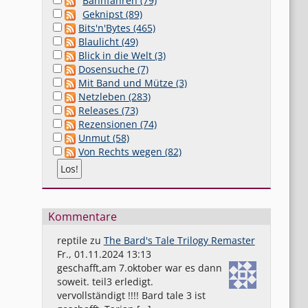
Bahnfahren (79)
Geknipst (89)
Bits'n'Bytes (465)
Blaulicht (49)
Blick in die Welt (3)
Dosensuche (7)
Mit Band und Mütze (3)
Netzleben (283)
Releases (73)
Rezensionen (74)
Unmut (58)
Von Rechts wegen (82)
Kommentare
reptile
zu
The Bard's Tale Trilogy Remaster
Fr., 01.11.2024 13:13
geschafft,am 7.oktober war es dann
soweit. teil3 erledigt.
vervollständigt !!!! Bard tale 3 ist