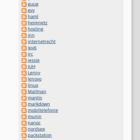
guug
gvv
haml
heimnetz
hosting
inn
internetrecht
ipv6
irc
jessie
JUH
Lenny
lenovo
linux
Mailman
mantis
markdown
mobiltelefonie
munin
nanoc
nordsee
packstation