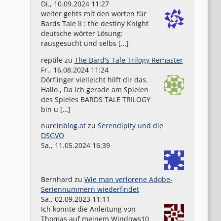
Di., 10.09.2024 11:27
weiter gehts mit den worten für
Bards Tale II : the destiny Knight
deutsche wörter Lösung:
rausgesucht und selbs […]
reptile
zu
The Bard's Tale Trilogy Remaster
Fr., 16.08.2024 11:24
Dörflinger vielleicht hilft dir das.
Hallo , Da ich gerade am Spielen
des Spieles BARDS TALE TRILOGY
bin u […]
nureinblog.at
zu
Serendipity und die
DSGVO
Sa., 11.05.2024 16:39
Bernhard
zu
Wie man verlorene Adobe-
Seriennummern wiederfindet
Sa., 02.09.2023 11:11
Ich konnte die Anleitung von
Thomas auf meinem Windows10