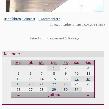
Kategorien:
Bahnfahren
,
Geknipst
|
0 Kommentare
Zuletzt bearbeitet am 26.08.2014 05:18
Pagination
Seite 1 von 1, insgesamt 2 Einträge
Seitenleiste
Kalender
Mo.
Di.
Mi.
Do.
Fr.
Sa.
So.
1
2
3
4
5
6
7
8
9
10
11
12
13
14
15
16
17
18
19
20
21
22
23
24
25
26
27
28
29
30
31
Zurück
Vorwärts
←
Juli '04
→