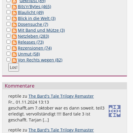
Geknipst (89)
Bits'n'Bytes (465)
Blaulicht (49)
Blick in die Welt (3)
Dosensuche (7)
Mit Band und Mütze (3)
Netzleben (283)
Releases (73)
Rezensionen (74)
Unmut (58)
Von Rechts wegen (82)
Kommentare
reptile
zu
The Bard's Tale Trilogy Remaster
Fr., 01.11.2024 13:13
geschafft,am 7.oktober war es dann soweit. teil3
erledigt. vervollständigt !!!! Bard tale 3 ist
geschafft. Tarjan […]
reptile
zu
The Bard's Tale Trilogy Remaster