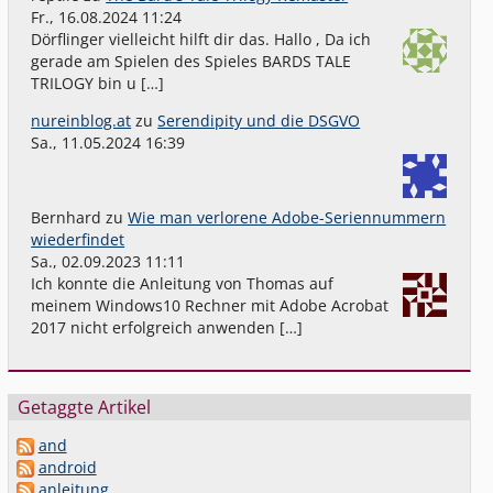
Fr., 16.08.2024 11:24
Dörflinger vielleicht hilft dir das. Hallo , Da ich
gerade am Spielen des Spieles BARDS TALE
TRILOGY bin u […]
nureinblog.at
zu
Serendipity und die DSGVO
Sa., 11.05.2024 16:39
Bernhard
zu
Wie man verlorene Adobe-Seriennummern
wiederfindet
Sa., 02.09.2023 11:11
Ich konnte die Anleitung von Thomas auf
meinem Windows10 Rechner mit Adobe Acrobat
2017 nicht erfolgreich anwenden […]
Getaggte Artikel
and
android
anleitung