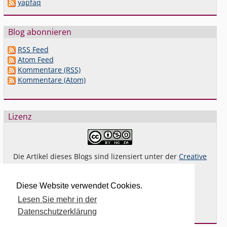
yapfaq
Blog abonnieren
RSS Feed
Atom Feed
Kommentare (RSS)
Kommentare (Atom)
Lizenz
Die Artikel dieses Blogs sind lizensiert unter der
Creative
Commons Lizenz By-NC-SA 4.0 dt.
Das gilt
nicht
für Bilder oder (andere) erkennbare
Diese Website verwendet Cookies.
Fremdinhalte und explizit anders gekennzeichnete
Lesen Sie mehr in der
Beiträge.
Datenschutzerklärung