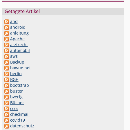
Getaggte Artikel
and
android
anleitung
Apache
arztrecht
automobil
aws
Backup
bawue.net
berlin
BGH
bootstrap
buster
bverfg
Bücher
cccs
checkmail
covid19
datenschutz