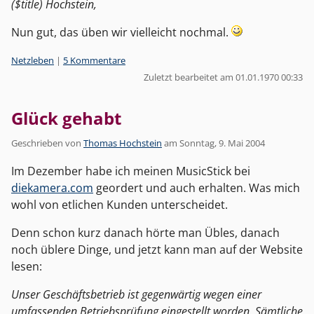
($title) Hochstein,
Nun gut, das üben wir vielleicht nochmal.
Kategorien:
Netzleben
|
5 Kommentare
Zuletzt bearbeitet am 01.01.1970 00:33
Glück gehabt
Geschrieben von
Thomas Hochstein
am
Sonntag, 9. Mai 2004
Im Dezember habe ich meinen MusicStick bei
diekamera.com
geordert und auch erhalten. Was mich
wohl von etlichen Kunden unterscheidet.
Denn schon kurz danach hörte man Übles, danach
noch üblere Dinge, und jetzt kann man auf der Website
lesen:
Unser Geschäftsbetrieb ist gegenwärtig wegen einer
umfassenden Betriebsprüfung eingestellt worden. Sämtliche