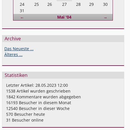
24
25
26
27
28
29
30
31
Zurück
Vorwärts
←
Mai '04
→
Archive
Das Neueste ...
Älteres ...
Statistiken
Letzter Artikel:
28.05.2023 12:00
1538
Artikel wurden geschrieben
1842
Kommentare wurden abgegeben
16193
Besucher in diesem Monat
12540
Besucher in dieser Woche
570
Besucher heute
31
Besucher online