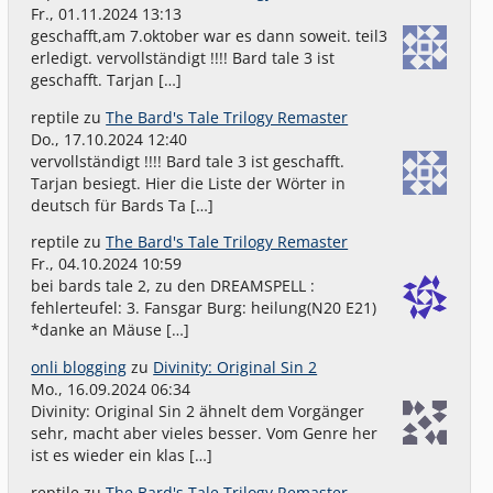
Fr., 01.11.2024 13:13
geschafft,am 7.oktober war es dann soweit. teil3
erledigt. vervollständigt !!!! Bard tale 3 ist
geschafft. Tarjan […]
reptile
zu
The Bard's Tale Trilogy Remaster
Do., 17.10.2024 12:40
vervollständigt !!!! Bard tale 3 ist geschafft.
Tarjan besiegt. Hier die Liste der Wörter in
deutsch für Bards Ta […]
reptile
zu
The Bard's Tale Trilogy Remaster
Fr., 04.10.2024 10:59
bei bards tale 2, zu den DREAMSPELL :
fehlerteufel: 3. Fansgar Burg: heilung(N20 E21)
*danke an Mäuse […]
onli blogging
zu
Divinity: Original Sin 2
Mo., 16.09.2024 06:34
Divinity: Original Sin 2 ähnelt dem Vorgänger
sehr, macht aber vieles besser. Vom Genre her
ist es wieder ein klas […]
reptile
zu
The Bard's Tale Trilogy Remaster