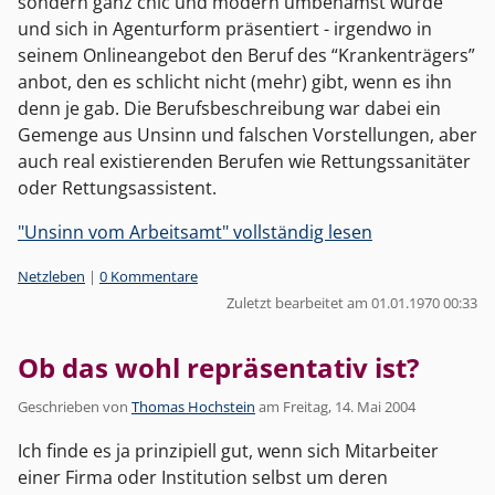
sondern ganz chic und modern umbenamst wurde
und sich in Agenturform präsentiert - irgendwo in
seinem Onlineangebot den Beruf des “Krankenträgers”
anbot, den es schlicht nicht (mehr) gibt, wenn es ihn
denn je gab. Die Berufsbeschreibung war dabei ein
Gemenge aus Unsinn und falschen Vorstellungen, aber
auch real existierenden Berufen wie Rettungssanitäter
oder Rettungsassistent.
"Unsinn vom Arbeitsamt" vollständig lesen
Kategorien:
Netzleben
|
0 Kommentare
Zuletzt bearbeitet am 01.01.1970 00:33
Ob das wohl repräsentativ ist?
Geschrieben von
Thomas Hochstein
am
Freitag, 14. Mai 2004
Ich finde es ja prinzipiell gut, wenn sich Mitarbeiter
einer Firma oder Institution selbst um deren