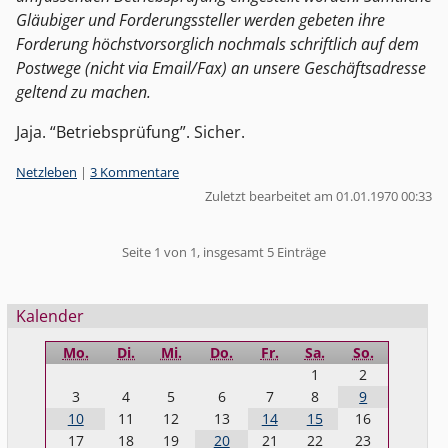
Gläubiger und Forderungssteller werden gebeten ihre
Forderung höchstvorsorglich nochmals schriftlich auf dem
Postwege (nicht via Email/Fax) an unsere Geschäftsadresse
geltend zu machen.
Jaja. “Betriebsprüfung”. Sicher.
Kategorien:
Netzleben
|
3 Kommentare
Zuletzt bearbeitet am 01.01.1970 00:33
Pagination
Seite 1 von 1, insgesamt 5 Einträge
Seitenleiste
Kalender
Mo.
Di.
Mi.
Do.
Fr.
Sa.
So.
1
2
3
4
5
6
7
8
9
10
11
12
13
14
15
16
17
18
19
20
21
22
23