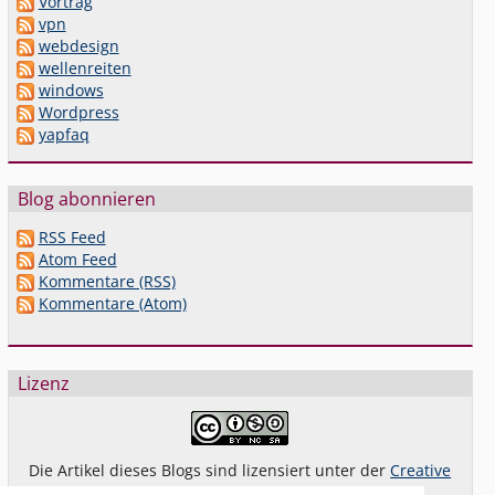
Vortrag
vpn
webdesign
wellenreiten
windows
Wordpress
yapfaq
Blog abonnieren
RSS Feed
Atom Feed
Kommentare (RSS)
Kommentare (Atom)
Lizenz
Die Artikel dieses Blogs sind lizensiert unter der
Creative
Commons Lizenz By-NC-SA 4.0 dt.