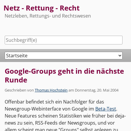
Skip
Netz - Rettung - Recht
to
Netzleben, Rettungs- und Rechtswesen
content
Navigation
Google-Groups geht in die nächste
Runde
Geschrieben von
Thomas Hochstein
am
Donnerstag, 20. Mai 2004
Offenbar befindet sich ein Nachfolger für das
Newsgroup-Webinterface von Google im
Beta-Test
.
Neue Features scheinen Statistiken wie früher bei deja-
news zu sein, RSS-Feeds der Newsgroups, und vor
allem scheint man neue "Groups" selbst anlegen zu