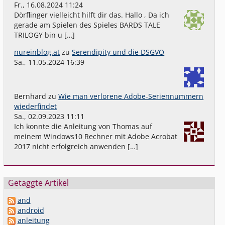
Fr., 16.08.2024 11:24
Dörflinger vielleicht hilft dir das. Hallo , Da ich
gerade am Spielen des Spieles BARDS TALE
TRILOGY bin u […]
nureinblog.at
zu
Serendipity und die DSGVO
Sa., 11.05.2024 16:39
Bernhard
zu
Wie man verlorene Adobe-Seriennummern
wiederfindet
Sa., 02.09.2023 11:11
Ich konnte die Anleitung von Thomas auf
meinem Windows10 Rechner mit Adobe Acrobat
2017 nicht erfolgreich anwenden […]
Getaggte Artikel
and
android
anleitung