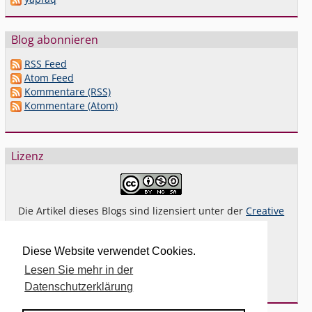
Blog abonnieren
RSS Feed
Atom Feed
Kommentare (RSS)
Kommentare (Atom)
Lizenz
Die Artikel dieses Blogs sind lizensiert unter der
Creative
Commons Lizenz By-NC-SA 4.0 dt.
Das gilt
nicht
für Bilder oder (andere) erkennbare
Diese Website verwendet Cookies.
Fremdinhalte und explizit anders gekennzeichnete
Lesen Sie mehr in der
Beiträge.
Datenschutzerklärung