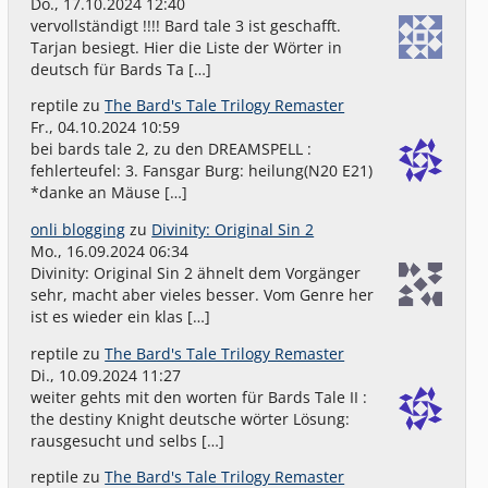
Do., 17.10.2024 12:40
vervollständigt !!!! Bard tale 3 ist geschafft.
Tarjan besiegt. Hier die Liste der Wörter in
deutsch für Bards Ta […]
reptile
zu
The Bard's Tale Trilogy Remaster
Fr., 04.10.2024 10:59
bei bards tale 2, zu den DREAMSPELL :
fehlerteufel: 3. Fansgar Burg: heilung(N20 E21)
*danke an Mäuse […]
onli blogging
zu
Divinity: Original Sin 2
Mo., 16.09.2024 06:34
Divinity: Original Sin 2 ähnelt dem Vorgänger
sehr, macht aber vieles besser. Vom Genre her
ist es wieder ein klas […]
reptile
zu
The Bard's Tale Trilogy Remaster
Di., 10.09.2024 11:27
weiter gehts mit den worten für Bards Tale II :
the destiny Knight deutsche wörter Lösung:
rausgesucht und selbs […]
reptile
zu
The Bard's Tale Trilogy Remaster