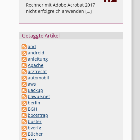
Rechner mit Adobe Acrobat 2017
nicht erfolgreich anwenden […]
Getaggte Artikel
and
android
anleitung
Apache
arztrecht
automobil
aws
Backup
bawue.net
berlin
BGH
bootstrap
buster
bverfg
Bücher