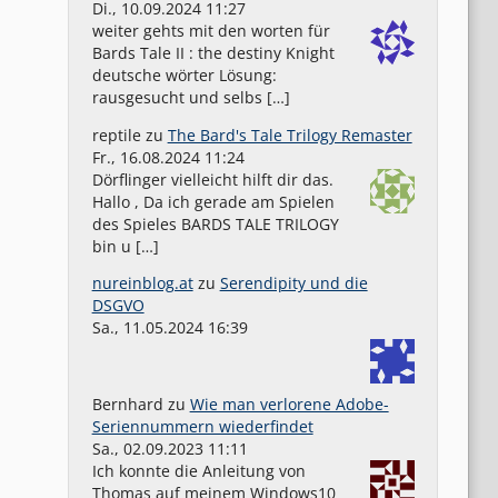
Di., 10.09.2024 11:27
weiter gehts mit den worten für
Bards Tale II : the destiny Knight
deutsche wörter Lösung:
rausgesucht und selbs […]
reptile
zu
The Bard's Tale Trilogy Remaster
Fr., 16.08.2024 11:24
Dörflinger vielleicht hilft dir das.
Hallo , Da ich gerade am Spielen
des Spieles BARDS TALE TRILOGY
bin u […]
nureinblog.at
zu
Serendipity und die
DSGVO
Sa., 11.05.2024 16:39
Bernhard
zu
Wie man verlorene Adobe-
Seriennummern wiederfindet
Sa., 02.09.2023 11:11
Ich konnte die Anleitung von
Thomas auf meinem Windows10