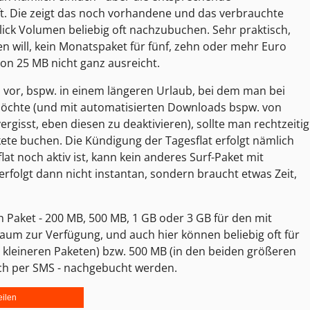
t. Die zeigt das noch vorhandene und das verbrauchte
lick Volumen beliebig oft nachzubuchen. Sehr praktisch,
 will, kein Monatspaket für fünf, zehn oder mehr Euro
n 25 MB nicht ganz ausreicht.
 vor, bspw. in einem längeren Urlaub, bei dem man bei
möchte (und mit automatisierten Downloads bspw. von
isst, eben diesen zu deaktivieren), sollte man rechtzeitig
akete buchen. Die Kündigung der Tagesflat erfolgt nämlich
at noch aktiv ist, kann kein anderes Surf-Paket mit
folgt dann nicht instantan, sondern braucht etwas Zeit,
ch Paket - 200 MB, 500 MB, 1 GB oder 3 GB für den mit
m zur Verfügung, und auch hier können beliebig oft für
n kleineren Paketen) bzw. 500 MB (in den beiden größeren
ch per SMS - nachgebucht werden.
eilen