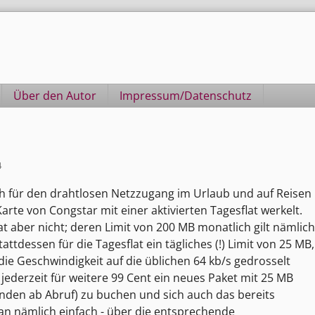
Über den Autor
Impressum/Datenschutz
4
s ich für den drahtlosen Netzzugang im Urlaub und auf Reisen
arte von Congstar mit einer aktivierten Tagesflat werkelt.
at aber nicht; deren Limit von 200 MB monatlich gilt nämlich
attdessen für die Tagesflat ein tägliches (!) Limit von 25 MB,
die Geschwindigkeit auf die üblichen 64 kb/s gedrosselt
 jederzeit für weitere 99 Cent ein neues Paket mit 25 MB
unden ab Abruf) zu buchen und sich auch das bereits
n nämlich einfach - über die entsprechende