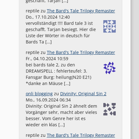
geschafft. Tarjan […]
reptile
zu
The Bard's Tale Trilogy Remaster
Do., 17.10.2024 12:40
vervollständigt !!!! Bard tale 3 ist
geschafft. Tarjan besiegt. Hier die
Liste der Wörter in deutsch für
Bards Ta […]
reptile
zu
The Bard's Tale Trilogy Remaster
Fr., 04.10.2024 10:59
bei bards tale 2, zu den
DREAMSPELL : fehlerteufel: 3.
Fansgar Burg: heilung(N20 E21)
*danke an Mäuse […]
onli blogging
zu
Divinity: Original Sin 2
Mo., 16.09.2024 06:34
Divinity: Original Sin 2 ähnelt dem
Vorgänger sehr, macht aber vieles
besser. Vom Genre her ist es
wieder ein klas […]
reptile
zu
The Bard's Tale Trilogy Remaster