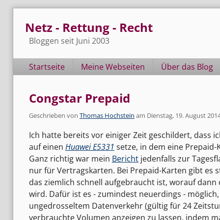
Skip
Netz - Rettung - Recht
to
content
Bloggen seit Juni 2003
Navigation
Startseite
Meine Webseiten
Über das Blog
Congstar Prepaid
Geschrieben von
Thomas Hochstein
am
Dienstag, 19. August 201
Ich hatte bereits vor einiger Zeit geschildert, das
auf einen
Huawei E5331
setze, in dem eine Prepaid-K
Ganz richtig war mein
Bericht
jedenfalls zur Tagesfl
nur für Vertragskarten. Bei Prepaid-Karten gibt es st
das ziemlich schnell aufgebraucht ist, worauf dann 
wird. Dafür ist es - zumindest neuerdings - möglich,
ungedrosseltem Datenverkehr (gültig für 24 Zeitst
verbrauchte Volumen anzeigen zu lassen, indem ma