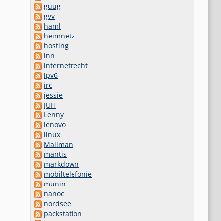
guug
gvv
haml
heimnetz
hosting
inn
internetrecht
ipv6
irc
jessie
JUH
Lenny
lenovo
linux
Mailman
mantis
markdown
mobiltelefonie
munin
nanoc
nordsee
packstation