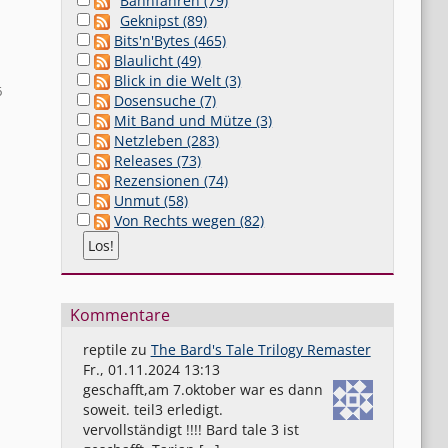
Bahnfahren (79)
Geknipst (89)
Bits'n'Bytes (465)
Blaulicht (49)
Blick in die Welt (3)
6
Dosensuche (7)
Mit Band und Mütze (3)
Netzleben (283)
Releases (73)
Rezensionen (74)
Unmut (58)
Von Rechts wegen (82)
Kommentare
reptile
zu
The Bard's Tale Trilogy Remaster
Fr., 01.11.2024 13:13
geschafft,am 7.oktober war es dann
soweit. teil3 erledigt.
vervollständigt !!!! Bard tale 3 ist