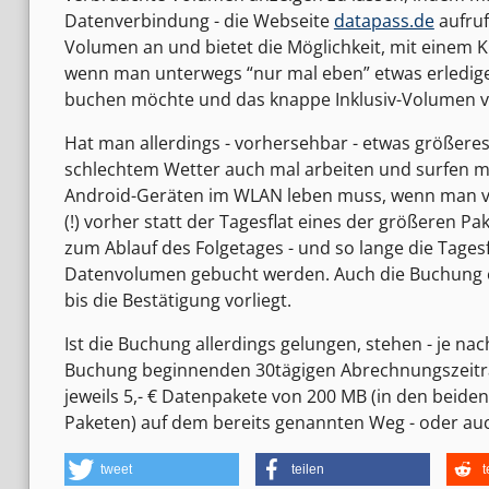
Datenverbindung - die Webseite
datapass.de
aufruf
Volumen an und bietet die Möglichkeit, mit einem K
wenn man unterwegs “nur mal eben” etwas erledigen
buchen möchte und das knappe Inklusiv-Volumen vo
Hat man allerdings - vorhersehbar - etwas größeres
schlechtem Wetter auch mal arbeiten und surfen 
Android-Geräten im WLAN leben muss, wenn man verg
(!) vorher statt der Tagesflat eines der größeren P
zum Ablauf des Folgetages - und so lange die Tagesfl
Datenvolumen gebucht werden. Auch die Buchung er
bis die Bestätigung vorliegt.
Ist die Buchung allerdings gelungen, stehen - je na
Buchung beginnenden 30tägigen Abrechnungszeitrau
jeweils 5,- € Datenpakete von 200 MB (in den beide
Paketen) auf dem bereits genannten Weg - oder au
tweet
teilen
t