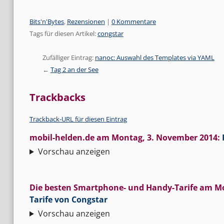
Kategorien:
Bits'n'Bytes
,
Rezensionen
|
0 Kommentare
Tags für diesen Artikel:
congstar
Zufälliger Eintrag:
nanoc: Auswahl des Templates via YAML
Tag 2 an der See
Trackbacks
Trackback-URL für diesen Eintrag
mobil-helden.de
am
Montag, 3. November 2014
:
Vorschau anzeigen
Die besten Smartphone- und Handy-Tarife
am
Mo
Tarife von Congstar
Vorschau anzeigen