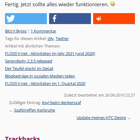
Fertig. Jetzt sollte alles wieder funktionieren.
Kategorien:
Bits'n'Bytes
|
1 Kommentar
Tags für diesen Artikel:
s9y
,
Twitter
Artikel mit ähnlichen Themen:
FLOSS'n'net - Aktivitäten im Jahr 2021 (und 2020)
Serendipity 2.3.5 released
Der Teufel steckt im Detail
Blogbeiträge in sozialen Medien teilen
FLOSS'n'net - Aktivitäten im 1. Quartal 2020
Zuletzt bearbeitet am 26.09.2010 22:27
Zufälliger Eintrag:
Asyl beim denkerszaf
Szafstreffen Karlsruhe
Update meines HTC Desire
Trackbacks