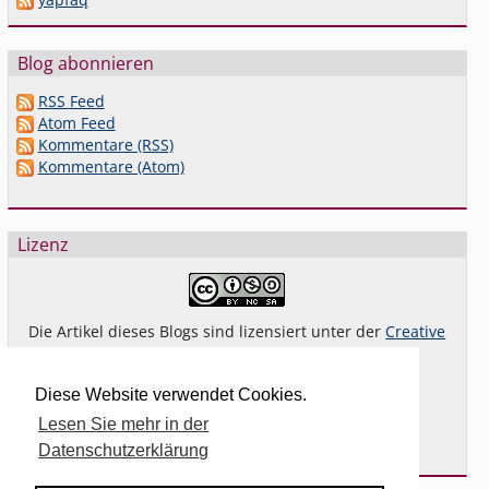
Blog abonnieren
RSS Feed
Atom Feed
Kommentare (RSS)
Kommentare (Atom)
Lizenz
Die Artikel dieses Blogs sind lizensiert unter der
Creative
Commons Lizenz By-NC-SA 4.0 dt.
Das gilt
nicht
für Bilder oder (andere) erkennbare
Diese Website verwendet Cookies.
Fremdinhalte und explizit anders gekennzeichnete
Lesen Sie mehr in der
Beiträge.
Datenschutzerklärung