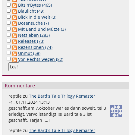
Bits'n'Bytes (465)
Blaulicht (49)
Blick in die Welt (3)
Dosensuche (7)
Mit Band und Mütze (3)
Netzleben (283)
Releases (73)
Rezensionen (74)
Unmut (58)
Von Rechts wegen (82)
Kommentare
reptile
zu
The Bard's Tale Trilogy Remaster
Fr., 01.11.2024 13:13
geschafft,am 7.oktober war es dann soweit. teil3
erledigt. vervollständigt !!!! Bard tale 3 ist
geschafft. Tarjan […]
reptile
zu
The Bard's Tale Trilogy Remaster