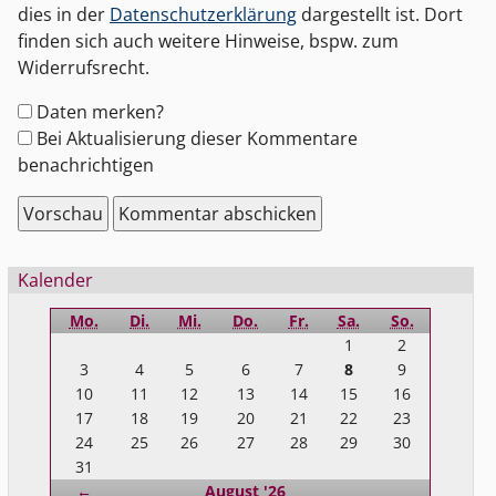
dies in der
Datenschutzerklärung
dargestellt ist. Dort
finden sich auch weitere Hinweise, bspw. zum
Widerrufsrecht.
Formular-
Daten merken?
Optionen
Bei Aktualisierung dieser Kommentare
benachrichtigen
Seitenleiste
Kalender
Mo.
Di.
Mi.
Do.
Fr.
Sa.
So.
1
2
3
4
5
6
7
8
9
10
11
12
13
14
15
16
17
18
19
20
21
22
23
24
25
26
27
28
29
30
31
Zurück
←
August '26