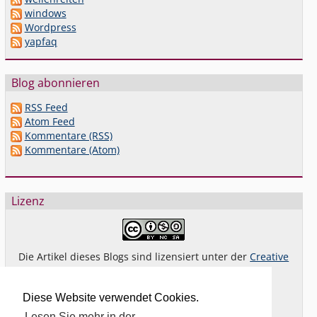
windows
Wordpress
yapfaq
Blog abonnieren
RSS Feed
Atom Feed
Kommentare (RSS)
Kommentare (Atom)
Lizenz
Die Artikel dieses Blogs sind lizensiert unter der
Creative
Commons Lizenz By-NC-SA 4.0 dt.
Das gilt
nicht
für Bilder oder (andere) erkennbare
Diese Website verwendet Cookies.
Fremdinhalte und explizit anders gekennzeichnete
Lesen Sie mehr in der