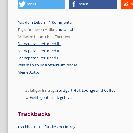
tweet
teilen
t
Kategorien:
Aus dem Leben
|
1 Kommentar
Tags für diesen Artikel:
automobil
Artikel mit ähnlichen Themen:
Schnapszahl returned III
Schnapszahl returned II
Schnapszahl returned I
Was man so im Kofferraum findet
Meine Autos
Zufälliger Eintrag:
Stuttgart Hbf: Lounge und Coffee
Geht, geht nicht, geht, ...
Trackbacks
Trackback-URL für diesen Eintrag