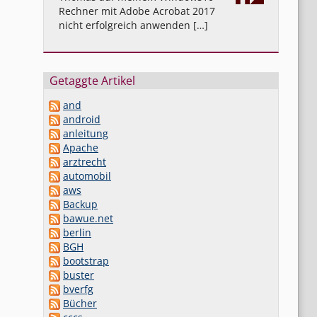
Rechner mit Adobe Acrobat 2017
nicht erfolgreich anwenden […]
Getaggte Artikel
and
android
anleitung
Apache
arztrecht
automobil
aws
Backup
bawue.net
berlin
BGH
bootstrap
buster
bverfg
Bücher