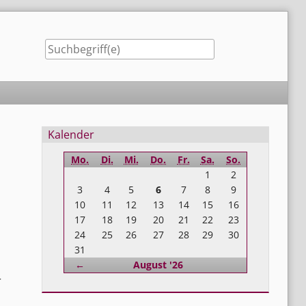
Seitenleiste
Kalender
Mo.
Di.
Mi.
Do.
Fr.
Sa.
So.
1
2
3
4
5
6
7
8
9
10
11
12
13
14
15
16
o
17
18
19
20
21
22
23
24
25
26
27
28
29
30
31
Zurück
←
August '26
r