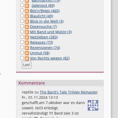
Bahnfahren (79)
Geknipst (89)
Bits'n'Bytes (465)
Blaulicht (49)
Blick in die Welt (3)
Dosensuche (7)
Mit Band und Mütze (3)
Netzleben (283)
Releases (73)
Rezensionen (74)
Unmut (58)
Von Rechts wegen (82)
0
Kommentare
reptile
zu
The Bard's Tale Trilogy Remaster
Fr., 01.11.2024 13:13
geschafft,am 7.oktober war es dann
soweit. teil3 erledigt.
vervollständigt !!!! Bard tale 3 ist