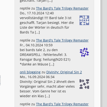
geschafft. Tarjan […]
reptile
zu
The Bard's Tale Trilogy Remaster
Do., 17.10.2024 12:40
vervollständigt !!!! Bard tale 3 ist
geschafft. Tarjan besiegt. Hier die
Liste der Wörter in deutsch für
Bards Ta […]
reptile
zu
The Bard's Tale Trilogy Remaster
Fr., 04.10.2024 10:59
bei bards tale 2, zu den
DREAMSPELL : fehlerteufel: 3.
Fansgar Burg: heilung(N20 E21)
*danke an Mäuse […]
onli blogging
zu
Divinity: Original Sin 2
Mo., 16.09.2024 06:34
Divinity: Original Sin 2 ähnelt dem
Vorgänger sehr, macht aber vieles
besser. Vom Genre her ist es
wieder ein klas […]
reptile
zu
The Bard's Tale Trilogy Remaster