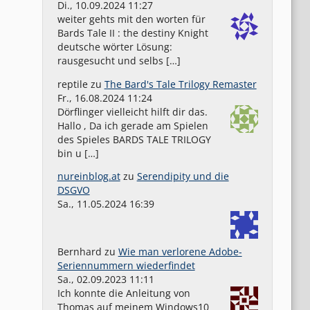
Di., 10.09.2024 11:27
weiter gehts mit den worten für
Bards Tale II : the destiny Knight
deutsche wörter Lösung:
rausgesucht und selbs […]
reptile
zu
The Bard's Tale Trilogy Remaster
Fr., 16.08.2024 11:24
Dörflinger vielleicht hilft dir das.
Hallo , Da ich gerade am Spielen
des Spieles BARDS TALE TRILOGY
bin u […]
nureinblog.at
zu
Serendipity und die
DSGVO
Sa., 11.05.2024 16:39
Bernhard
zu
Wie man verlorene Adobe-
Seriennummern wiederfindet
Sa., 02.09.2023 11:11
Ich konnte die Anleitung von
Thomas auf meinem Windows10