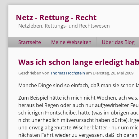
Skip
Netz - Rettung - Recht
to
content
Netzleben, Rettungs- und Rechtswesen
Navigation
Startseite
Meine Webseiten
Über das Blog
Was ich schon lange erledigt ha
Geschrieben von
Thomas Hochstein
am
Dienstag, 26. Mai 2009
Manche Dinge sind so einfach, daß man sie schon lä
Zum Beispiel hätte ich mich nicht Wochen, ach was
heraus bei Regen oder auch nur aufgewirbelter Feuc
schlierigen Frontscheibe, hatte (was im übrigen 
nicht unerheblich mitverursacht haben dürfte). Ir
und erwog abgenutzte Wischerblätter - nur um mich
nächsten Fahrt wieder zu vergessen, daß ich daran 