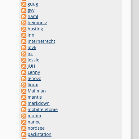
guug
gvv
haml
heimnetz
hosting
inn
internetrecht
ipv6
irc
jessie
JUH
Lenny
lenovo
linux
Mailman
mantis
markdown
mobiltelefonie
munin
nanoc
nordsee
packstation