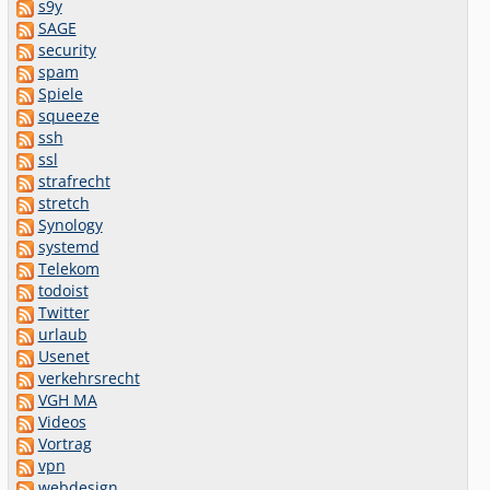
s9y
SAGE
security
spam
Spiele
squeeze
ssh
ssl
strafrecht
stretch
Synology
systemd
Telekom
todoist
Twitter
urlaub
Usenet
verkehrsrecht
VGH MA
Videos
Vortrag
vpn
webdesign