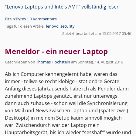
"Lenovo Laptops und Intels AMT" vollständig lesen
Kategorien:
Bits'n'Bytes
|
0 Kommentare
Tags für diesen Artikel:
lenovo
,
security
Zuletzt bearbeitet am 15.05.2017 05:46
Meneldor - ein neuer Laptop
Geschrieben von
Thomas Hochstein
am
Sonntag, 14. August 2016
Als ich Computer kennengelernt habe, waren das
immer - teilweise recht klobige - stationäre Geräte.
Anfang dieses Jahrtausends habe ich als Pendler dann
zunehmend Laptops genutzt, erst nur unterwegs,
dann auch zuhause - schon weil die Synchronisierung
von Mail und News zwischen Laptop und (später zwei)
Desktop(s) in meinem Setup kaum sinnvoll möglich
war. Zwischendurch war der Laptop mein
Hauptarbeitsgerät, bis ich wieder “sesshaft” wurde und