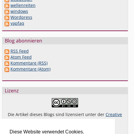
wellenreiten
windows
Wordpress
yapfaq
Blog abonnieren
RSS Feed
Atom Feed
Kommentare (RSS)
Kommentare (Atom)
Lizenz
Die Artikel dieses Blogs sind lizensiert unter der
Creative
Commons Lizenz By-NC-SA 4.0 dt.
Das gilt
nicht
für Bilder oder (andere) erkennbare
Diese Website verwendet Cookies.