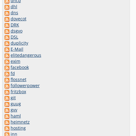
dhcp
dhl
dns
dovecot
DRK
dsgvo
DSL
duplicity
E-Mail
elitedangerous
exim
facebook
fd
flossnet
followerpower
fritzbox
git
guug
gvv
haml
heimnetz
hosting
inn