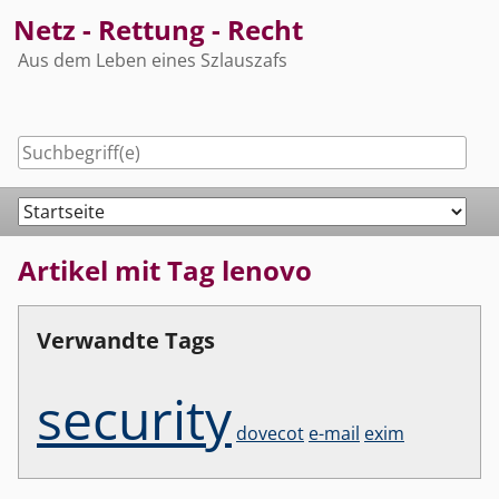
Skip
Netz - Rettung - Recht
to
Aus dem Leben eines Szlauszafs
content
Navigation
Artikel mit Tag lenovo
Verwandte Tags
security
dovecot
e-mail
exim