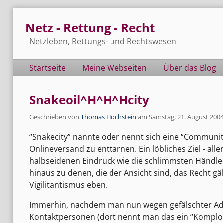
Skip
Netz - Rettung - Recht
to
content
Netzleben, Rettungs- und Rechtswesen
Navigation
Startseite
Meine Webseiten
Über das Blog
Snakeoil^H^H^Hcity
Geschrieben von
Thomas Hochstein
am
Samstag, 21. August 200
“Snakecity” nannte oder nennt sich eine “Community
Onlineversand zu enttarnen. Ein löbliches Ziel - a
halbseidenen Eindruck wie die schlimmsten Händler
hinaus zu denen, die der Ansicht sind, das Recht gä
Vigilitantismus eben.
Immerhin, nachdem man nun wegen gefälschter Ad
Kontaktpersonen (dort nennt man das ein “Komplott”