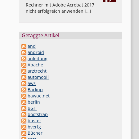
Rechner mit Adobe Acrobat 2017
nicht erfolgreich anwenden […]
Getaggte Artikel
and
android
anleitung
Apache
arztrecht
automobil
aws
Backup
bawue.net
berlin
BGH
bootstrap
buster
bverfg
Bücher