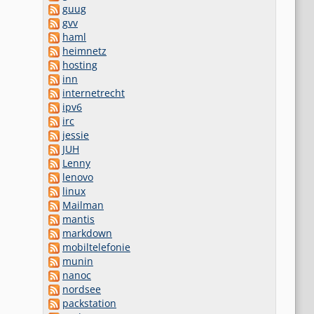
guug
gvv
haml
heimnetz
hosting
inn
internetrecht
ipv6
irc
jessie
JUH
Lenny
lenovo
linux
Mailman
mantis
markdown
mobiltelefonie
munin
nanoc
nordsee
packstation