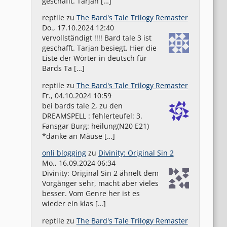
geschafft. Tarjan […]
reptile
zu
The Bard's Tale Trilogy Remaster
Do., 17.10.2024 12:40
vervollständigt !!!! Bard tale 3 ist
geschafft. Tarjan besiegt. Hier die
Liste der Wörter in deutsch für
Bards Ta […]
reptile
zu
The Bard's Tale Trilogy Remaster
Fr., 04.10.2024 10:59
bei bards tale 2, zu den
DREAMSPELL : fehlerteufel: 3.
Fansgar Burg: heilung(N20 E21)
*danke an Mäuse […]
onli blogging
zu
Divinity: Original Sin 2
Mo., 16.09.2024 06:34
Divinity: Original Sin 2 ähnelt dem
Vorgänger sehr, macht aber vieles
besser. Vom Genre her ist es
wieder ein klas […]
reptile
zu
The Bard's Tale Trilogy Remaster