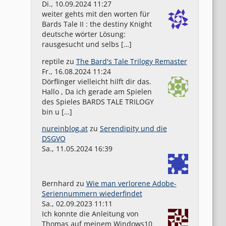
Di., 10.09.2024 11:27
weiter gehts mit den worten für
Bards Tale II : the destiny Knight
deutsche wörter Lösung:
rausgesucht und selbs […]
reptile
zu
The Bard's Tale Trilogy Remaster
Fr., 16.08.2024 11:24
Dörflinger vielleicht hilft dir das.
Hallo , Da ich gerade am Spielen
des Spieles BARDS TALE TRILOGY
bin u […]
nureinblog.at
zu
Serendipity und die
DSGVO
Sa., 11.05.2024 16:39
Bernhard
zu
Wie man verlorene Adobe-
Seriennummern wiederfindet
Sa., 02.09.2023 11:11
Ich konnte die Anleitung von
Thomas auf meinem Windows10