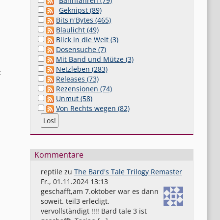
Bahnfahren (79)
Geknipst (89)
Bits'n'Bytes (465)
Blaulicht (49)
Blick in die Welt (3)
Dosensuche (7)
Mit Band und Mütze (3)
Netzleben (283)
t
Releases (73)
Rezensionen (74)
Unmut (58)
Von Rechts wegen (82)
Kommentare
reptile
zu
The Bard's Tale Trilogy Remaster
Fr., 01.11.2024 13:13
geschafft,am 7.oktober war es dann
soweit. teil3 erledigt.
vervollständigt !!!! Bard tale 3 ist