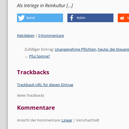
Als Intriege in Reinkultur […]
tweet
teilen
t
Kategorien:
Netzleben
|
0 Kommentare
Zufälliger Eintrag:
Unangenehme Pflichten, heute: die Steuere
Pfui Spinne?
Trackbacks
Trackback-URL für diesen Eintrag
Keine Trackbacks
Kommentare
Ansicht der Kommentare:
Linear
| Verschachtelt