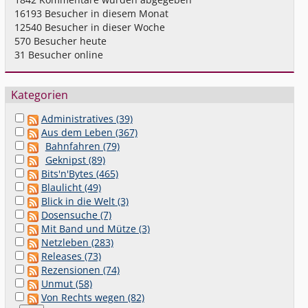
16193
Besucher in diesem Monat
12540
Besucher in dieser Woche
570
Besucher heute
31
Besucher online
Kategorien
Administratives (39)
Aus dem Leben (367)
Bahnfahren (79)
Geknipst (89)
Bits'n'Bytes (465)
Blaulicht (49)
Blick in die Welt (3)
Dosensuche (7)
Mit Band und Mütze (3)
Netzleben (283)
Releases (73)
Rezensionen (74)
Unmut (58)
Von Rechts wegen (82)