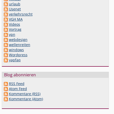
urlaub
Usenet
verkehrsrecht
VGH MA
Videos
Vortrag
vpn
webdesign
wellenreiten
windows
Wordpress
yapfaq
Blog abonnieren
RSS Feed
Atom Feed
Kommentare (RSS)
Kommentare (Atom)