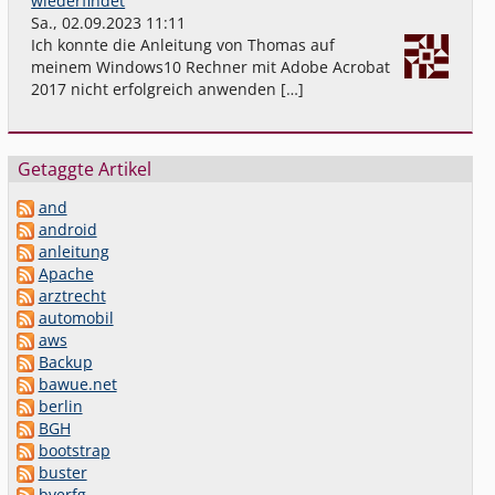
wiederfindet
Sa., 02.09.2023 11:11
Ich konnte die Anleitung von Thomas auf
meinem Windows10 Rechner mit Adobe Acrobat
2017 nicht erfolgreich anwenden […]
Getaggte Artikel
and
android
anleitung
Apache
arztrecht
automobil
aws
Backup
bawue.net
berlin
BGH
bootstrap
buster
bverfg