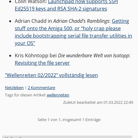
Colin Watson:
Launchpad now supports SSH
Ed25519 keys and RSA SHA-2 signatures
Adrian Chadd in
Adrian Chadd’s Ramblings
:
Getting
stuff onto the Amiga 500, or “holy crap please
include bootstrapping serial file transfer utilities in
your OS”
Kris Köhntopp bei
Die wunderbare Welt von Isotopp
:
Revisiting the file server
"Wellenreiten 02/2022" vollständig lesen
Kategorien:
Netzleben
|
2 Kommentare
Tags für diesen Artikel:
wellenreiten
Zuletzt bearbeitet am 01.03.2022 22:49
Pagination
Seite 1 von 1, insgesamt 1 Einträge