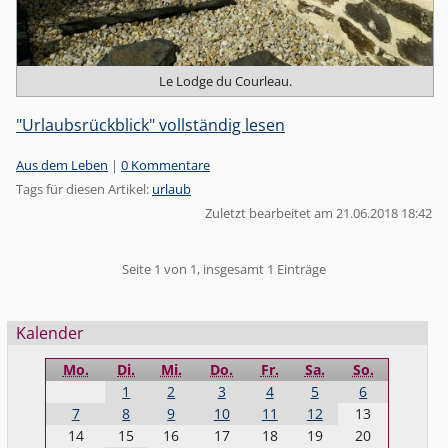
Le Lodge du Courleau.
"Urlaubsrückblick" vollständig lesen
Kategorien:
Aus dem Leben
|
0 Kommentare
Tags für diesen Artikel:
urlaub
Zuletzt bearbeitet am 21.06.2018 18:42
Pagination
Seite 1 von 1, insgesamt 1 Einträge
Seitenleiste
Kalender
Mo.
Di.
Mi.
Do.
Fr.
Sa.
So.
1
2
3
4
5
6
7
8
9
10
11
12
13
14
15
16
17
18
19
20