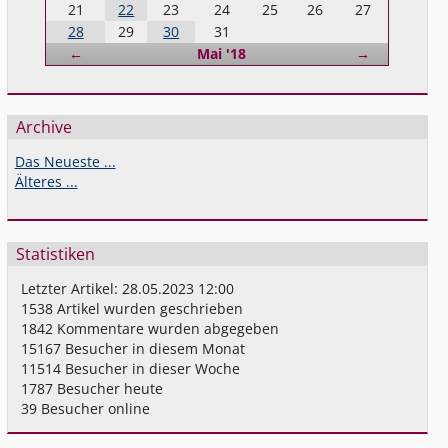
21
22
23
24
25
26
27
28
29
30
31
Zurück
Vorwärts
←
Mai '18
→
Archive
Das Neueste ...
Älteres ...
Statistiken
Letzter Artikel:
28.05.2023 12:00
1538
Artikel wurden geschrieben
1842
Kommentare wurden abgegeben
15167
Besucher in diesem Monat
11514
Besucher in dieser Woche
1787
Besucher heute
39
Besucher online