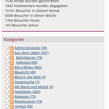
1538
Artikel wurden geschrieben
1842
Kommentare wurden abgegeben
10161
Besucher in diesem Monat
6508
Besucher in dieser Woche
1764
Besucher heute
167
Besucher online
Kategorien
Administratives (39)
Aus dem Leben (367)
Bahnfahren (79)
Geknipst (89)
Bits'n'Bytes (465)
Blaulicht (49)
Blick in die Welt (3)
Dosensuche (7)
Mit Band und Mütze (3)
Netzleben (283)
Releases (73)
Rezensionen (74)
Unmut (58)