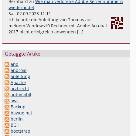
Bernhard
zu
Wie man verlorene Adobe-Seriennummern
wiederfindet
Sa., 02.09.2023 11:11
Ich konnte die Anleitung von Thomas auf
meinem Windows10 Rechner mit Adobe Acrobat
2017 nicht erfolgreich anwenden […]
Getaggte Artikel
and
android
anleitung
Apache
arztrecht
automobil
aws
Backup
bawue.net
berlin
BGH
bootstrap