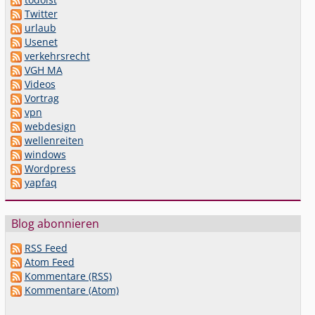
Twitter
urlaub
Usenet
verkehrsrecht
VGH MA
Videos
Vortrag
vpn
webdesign
wellenreiten
windows
Wordpress
yapfaq
Blog abonnieren
RSS Feed
Atom Feed
Kommentare (RSS)
Kommentare (Atom)