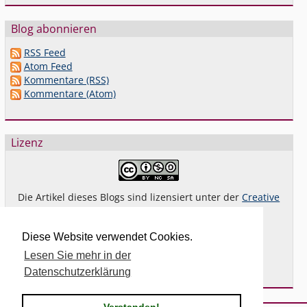
Blog abonnieren
RSS Feed
Atom Feed
Kommentare (RSS)
Kommentare (Atom)
Lizenz
Die Artikel dieses Blogs sind lizensiert unter der
Creative
Commons Lizenz By-NC-SA 4.0 dt.
Das gilt
nicht
für Bilder oder (andere) erkennbare
Diese Website verwendet Cookies.
Fremdinhalte und explizit anders gekennzeichnete
Lesen Sie mehr in der
Beiträge.
Datenschutzerklärung