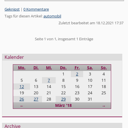
Kategorien:
Geknipst
|
0 Kommentare
Tags für diesen Artikel:
automobil
Zuletzt bearbeitet am 18.12.2021 17:37
Pagination
Seite 1 von 1, insgesamt 1 Einträge
Seitenleiste
Kalender
Mo.
Di.
Mi.
Do.
Fr.
Sa.
So.
1
2
3
4
5
6
7
8
9
10
11
12
13
14
15
16
17
18
19
20
21
22
23
24
25
26
27
28
29
30
31
Zurück
Vorwärts
←
März '18
→
Archive