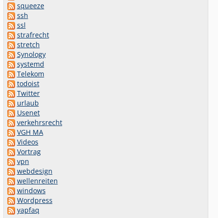
squeeze
ssh
ssl
strafrecht
stretch
Synology
systemd
Telekom
todoist
Twitter
urlaub
Usenet
verkehrsrecht
VGH MA
Videos
Vortrag
vpn
webdesign
wellenreiten
windows
Wordpress
yapfaq