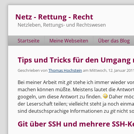
Skip
Netz - Rettung - Recht
to
content
Netzleben, Rettungs- und Rechtswesen
Navigation
Startseite
Meine Webseiten
Über das Blog
Tips und Tricks für den Umgang m
Geschrieben von
Thomas Hochstein
am
Mittwoch, 12. Januar 201
Bei meiner Arbeit mit
git
stehe ich immer wieder vor
machen können müßte. Meistens lautet die Antwort 
googeln, um diese Antwort zu finden.
Daher möch
der Leserschaft teilen; vielleicht steht ja noch e
sind deutschsprachige Informationen zu
git
nicht so
Git über SSH und mehrere SSH-K