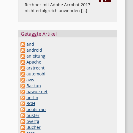
Rechner mit Adobe Acrobat 2017
nicht erfolgreich anwenden […]
Getaggte Artikel
and
android
anleitung
Apache
arztrecht
automobil
aws
Backup
bawue.net
berlin
BGH
bootstrap
buster
bverfg
Bücher