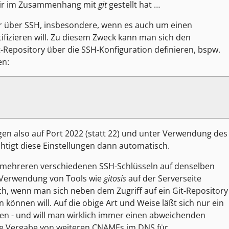
 mir im Zusammenhang mit
git
gestellt hat …
 der über SSH, insbesondere, wenn es auch um einen
izieren will. Zu diesem Zweck kann man sich den
t-Repository über die SSH-Konfiguration definieren, bspw.
en:
lgen also auf Port 2022 (statt 22) und unter Verwendung des
ichtigt diese Einstellungen dann automatisch.
 mehreren verschiedenen SSH-Schlüsseln auf denselben
r Verwendung von Tools wie
gitosis
auf der Serverseite
ch, wenn man sich neben dem Zugriff auf ein Git-Repository
können will. Auf die obige Art und Weise läßt sich nur ein
eren - und will man wirklich immer einen abweichenden
ie Vergabe von weiteren CNAMEs im DNS für