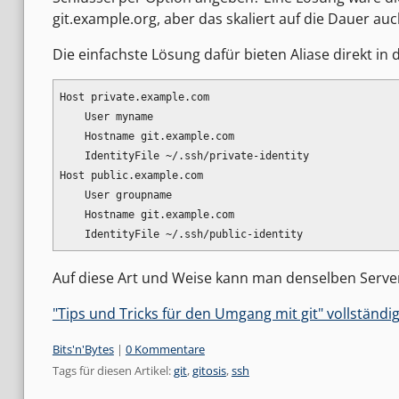
git.example.org, aber das skaliert auf die Dauer auc
Die einfachste Lösung dafür bieten Aliase direkt in 
Host private.example.com

    User myname

    Hostname git.example.com

    IdentityFile ~/.ssh/private-identity

Host public.example.com

    User groupname

    Hostname git.example.com

Auf diese Art und Weise kann man denselben Serve
"Tips und Tricks für den Umgang mit git" vollständig
Kategorien:
Bits'n'Bytes
|
0 Kommentare
Tags für diesen Artikel:
git
,
gitosis
,
ssh