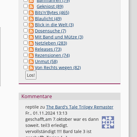
Bahnfahren (79)
Geknipst (89)
Bits'n'Bytes (465)
Blaulicht (49)
Blick in die Welt (3)
Dosensuche (7)
Mit Band und Mütze (3)
Netzleben (283)
Releases (73)
Rezensionen (74)
Unmut (58)
Von Rechts wegen (82)
Kommentare
reptile
zu
The Bard's Tale Trilogy Remaster
Fr., 01.11.2024 13:13
geschafft,am 7.oktober war es dann
soweit. teil3 erledigt.
vervollständigt !!!! Bard tale 3 ist
1