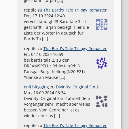
geschafft. Tarjan […]
reptile
zu
The Bard's Tale Trilogy Remaster
Do., 17.10.2024 12:40
vervollständigt !!!! Bard tale 3 ist
geschafft. Tarjan besiegt. Hier die
Liste der Wörter in deutsch für
Bards Ta […]
reptile
zu
The Bard's Tale Trilogy Remaster
Fr., 04.10.2024 10:59
bei bards tale 2, zu den
DREAMSPELL : fehlerteufel: 3.
Fansgar Burg: heilung(N20 E21)
*danke an Mäuse […]
onli blogging
zu
Divinity: Original Sin 2
Mo., 16.09.2024 06:34
Divinity: Original Sin 2 ähnelt dem
Vorgänger sehr, macht aber vieles
besser. Vom Genre her ist es
wieder ein klas […]
reptile
zu
The Bard's Tale Trilogy Remaster