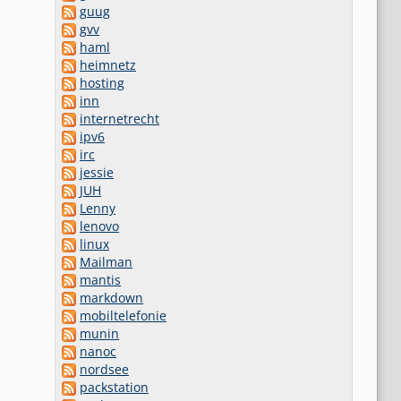
guug
gvv
haml
heimnetz
hosting
inn
internetrecht
ipv6
irc
jessie
JUH
Lenny
lenovo
linux
Mailman
mantis
markdown
mobiltelefonie
munin
nanoc
nordsee
packstation