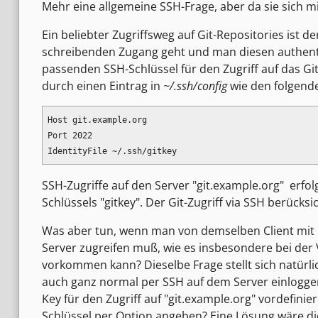
Mehr eine allgemeine SSH-Frage, aber da sie sich
Ein beliebter Zugriffsweg auf Git-Repositories ist
schreibenden Zugang geht und man diesen authentif
passenden SSH-Schlüssel für den Zugriff auf das Gi
durch einen Eintrag in
~/.ssh/config
wie den folgend
Host git.example.org

Port 2022

SSH-Zugriffe auf den Server "git.example.org" erfo
Schlüssels "gitkey". Der Git-Zugriff via SSH berücks
Was aber tun, wenn man von demselben Client mit
Server zugreifen muß, wie es insbesondere bei de
vorkommen kann? Dieselbe Frage stellt sich natürli
auch ganz normal per SSH auf dem Server einloggen 
Key für den Zugriff auf "git.example.org" vordefini
Schlüssel per Option angeben? Eine Lösung wäre d