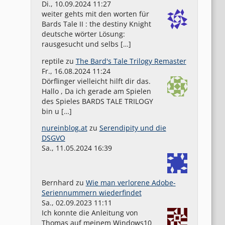
Di., 10.09.2024 11:27
weiter gehts mit den worten für
Bards Tale II : the destiny Knight
deutsche wörter Lösung:
rausgesucht und selbs […]
reptile
zu
The Bard's Tale Trilogy Remaster
Fr., 16.08.2024 11:24
Dörflinger vielleicht hilft dir das.
Hallo , Da ich gerade am Spielen
des Spieles BARDS TALE TRILOGY
bin u […]
nureinblog.at
zu
Serendipity und die
DSGVO
Sa., 11.05.2024 16:39
Bernhard
zu
Wie man verlorene Adobe-
Seriennummern wiederfindet
Sa., 02.09.2023 11:11
Ich konnte die Anleitung von
Thomas auf meinem Windows10