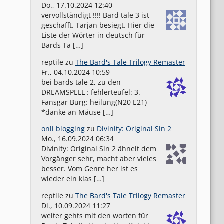
Do., 17.10.2024 12:40
vervollständigt !!!! Bard tale 3 ist
geschafft. Tarjan besiegt. Hier die
Liste der Wörter in deutsch für
Bards Ta […]
reptile
zu
The Bard's Tale Trilogy Remaster
Fr., 04.10.2024 10:59
bei bards tale 2, zu den
DREAMSPELL : fehlerteufel: 3.
Fansgar Burg: heilung(N20 E21)
*danke an Mäuse […]
onli blogging
zu
Divinity: Original Sin 2
Mo., 16.09.2024 06:34
Divinity: Original Sin 2 ähnelt dem
Vorgänger sehr, macht aber vieles
besser. Vom Genre her ist es
wieder ein klas […]
reptile
zu
The Bard's Tale Trilogy Remaster
Di., 10.09.2024 11:27
weiter gehts mit den worten für