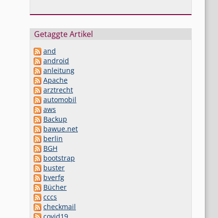
Getaggte Artikel
and
android
anleitung
Apache
arztrecht
automobil
aws
Backup
bawue.net
berlin
BGH
bootstrap
buster
bverfg
Bücher
cccs
checkmail
covid19