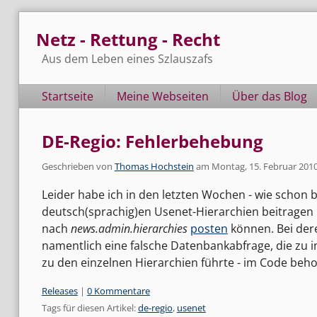
Skip
Netz - Rettung - Recht
to
content
Aus dem Leben eines Szlauszafs
Navigation
Startseite
Meine Webseiten
Über das Blog
DE-Regio: Fehlerbehebung
Geschrieben von
Thomas Hochstein
am
Montag, 15. Februar 201
Leider habe ich in den letzten Wochen - wie schon bef
deutsch(sprachig)en Usenet-Hierarchien beitragen 
nach
news.admin.hierarchies
posten
können. Bei dere
namentlich eine falsche Datenbankabfrage, die zu 
zu den einzelnen Hierarchien führte - im Code beh
Kategorien:
Releases
|
0 Kommentare
Tags für diesen Artikel:
de-regio
,
usenet