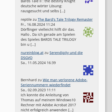
Bards Tale II : the destiny Knight
deutsche wörter Lösung:
rausgesucht und selbs […]
reptile
zu
The Bard's Tale Trilogy Remaster
Fr., 16.08.2024 11:24
Dörflinger vielleicht hilft dir das.
Hallo , Da ich gerade am Spielen
des Spieles BARDS TALE TRILOGY
bin u […]
nureinblog.at
zu
Serendipity und die
DSGVO
Sa., 11.05.2024 16:39
Bernhard
zu
Wie man verlorene Adobe-
Seriennummern wiederfindet
Sa., 02.09.2023 11:11
Ich konnte die Anleitung von
Thomas auf meinem Windows10
Rechner mit Adobe Acrobat 2017
nicht erfolgreich anwenden […]