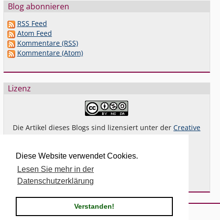
Blog abonnieren
RSS Feed
Atom Feed
Kommentare (RSS)
Kommentare (Atom)
Lizenz
Die Artikel dieses Blogs sind lizensiert unter der
Creative
Commons Lizenz By-NC-SA 4.0 dt.
Das gilt
nicht
für Bilder oder (andere) erkennbare
Diese Website verwendet Cookies.
Fremdinhalte und explizit anders gekennzeichnete
Lesen Sie mehr in der
Beiträge.
Datenschutzerklärung
Verstanden!
Powered by
Serendipity
& the
2k11
theme.