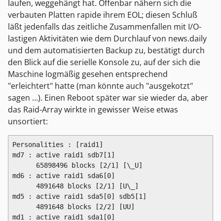
laufen, weggehängt hat. Offenbar nähern sich die
verbauten Platten rapide ihrem EOL; diesen Schluß
läßt jedenfalls das zeitliche Zusammenfallen mit I/O-
lastigen Aktivitäten wie dem Durchlauf von news.daily
und dem automatisierten Backup zu, bestätigt durch
den Blick auf die serielle Konsole zu, auf der sich die
Maschine logmäßig gesehen entsprechend
"erleichtert" hatte (man könnte auch "ausgekotzt"
sagen …). Einen Reboot später war sie wieder da, aber
das Raid-Array wirkte in gewisser Weise etwas
unsortiert:
Personalities : [raid1]

md7 : active raid1 sdb7[1]

      65898496 blocks [2/1] [\_U]

md6 : active raid1 sda6[0]

      4891648 blocks [2/1] [U\_] 

md5 : active raid1 sda5[0] sdb5[1]

      4891648 blocks [2/2] [UU] 

md1 : active raid1 sda1[0]
