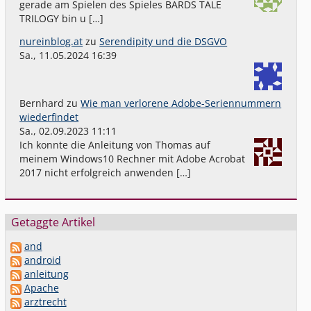
gerade am Spielen des Spieles BARDS TALE
TRILOGY bin u […]
nureinblog.at
zu
Serendipity und die DSGVO
Sa., 11.05.2024 16:39
Bernhard
zu
Wie man verlorene Adobe-Seriennummern
wiederfindet
Sa., 02.09.2023 11:11
Ich konnte die Anleitung von Thomas auf
meinem Windows10 Rechner mit Adobe Acrobat
2017 nicht erfolgreich anwenden […]
Getaggte Artikel
and
android
anleitung
Apache
arztrecht