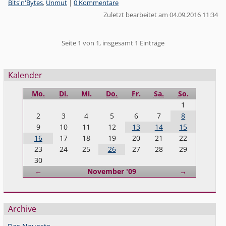
Kategorien:
Bits'n'Bytes
,
Unmut
|
0 Kommentare
Zuletzt bearbeitet am 04.09.2016 11:34
Pagination
Seite 1 von 1, insgesamt 1 Einträge
Seitenleiste
Kalender
Mo.
Di.
Mi.
Do.
Fr.
Sa.
So.
1
2
3
4
5
6
7
8
9
10
11
12
13
14
15
16
17
18
19
20
21
22
23
24
25
26
27
28
29
30
Zurück
Vorwärts
←
November '09
→
Archive