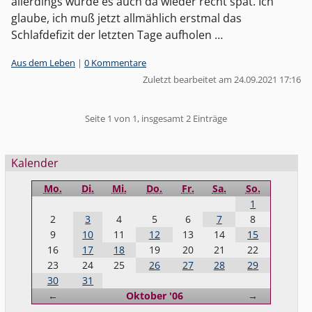
allerdings wurde es auch da wieder recht spät. Ich
glaube, ich muß jetzt allmählich erstmal das
Schlafdefizit der letzten Tage aufholen …
Kategorien:
Aus dem Leben
|
0 Kommentare
Zuletzt bearbeitet am 24.09.2021 17:16
Pagination
Seite 1 von 1, insgesamt 2 Einträge
Seitenleiste
Kalender
Mo.
Di.
Mi.
Do.
Fr.
Sa.
So.
1
2
3
4
5
6
7
8
9
10
11
12
13
14
15
16
17
18
19
20
21
22
23
24
25
26
27
28
29
30
31
Zurück
Vorwärts
←
Oktober '06
→