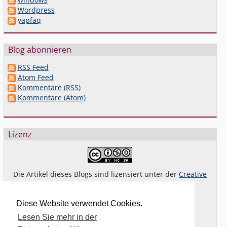
Wordpress
yapfaq
Blog abonnieren
RSS Feed
Atom Feed
Kommentare (RSS)
Kommentare (Atom)
Lizenz
Die Artikel dieses Blogs sind lizensiert unter der
Creative
Commons Lizenz By-NC-SA 4.0 dt.
Das gilt
nicht
für Bilder oder (andere) erkennbare
Diese Website verwendet Cookies.
Fremdinhalte und explizit anders gekennzeichnete
Lesen Sie mehr in der
Beiträge.