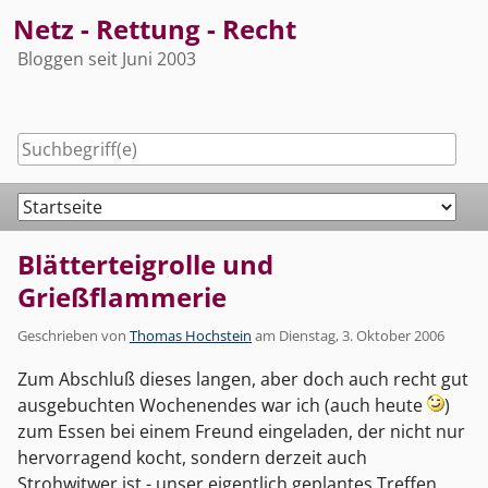
Skip
Netz - Rettung - Recht
to
Bloggen seit Juni 2003
content
Navigation
Blätterteigrolle und
Grießflammerie
Geschrieben von
Thomas Hochstein
am
Dienstag, 3. Oktober 2006
Zum Abschluß dieses langen, aber doch auch recht gut
ausgebuchten Wochenendes war ich (auch heute
)
zum Essen bei einem Freund eingeladen, der nicht nur
hervorragend kocht, sondern derzeit auch
Strohwitwer ist - unser eigentlich geplantes Treffen