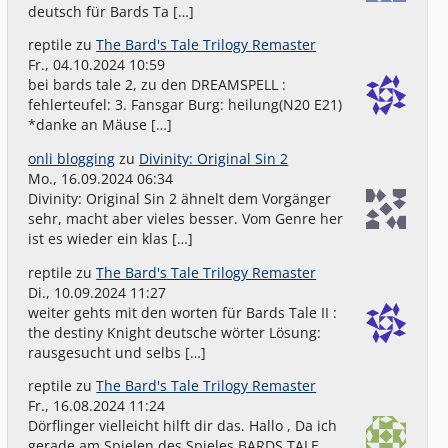
deutsch für Bards Ta […]
reptile
zu
The Bard's Tale Trilogy Remaster
Fr., 04.10.2024 10:59
bei bards tale 2, zu den DREAMSPELL :
fehlerteufel: 3. Fansgar Burg: heilung(N20 E21)
*danke an Mäuse […]
onli blogging
zu
Divinity: Original Sin 2
Mo., 16.09.2024 06:34
Divinity: Original Sin 2 ähnelt dem Vorgänger
sehr, macht aber vieles besser. Vom Genre her
ist es wieder ein klas […]
reptile
zu
The Bard's Tale Trilogy Remaster
Di., 10.09.2024 11:27
weiter gehts mit den worten für Bards Tale II :
the destiny Knight deutsche wörter Lösung:
rausgesucht und selbs […]
reptile
zu
The Bard's Tale Trilogy Remaster
Fr., 16.08.2024 11:24
Dörflinger vielleicht hilft dir das. Hallo , Da ich
gerade am Spielen des Spieles BARDS TALE