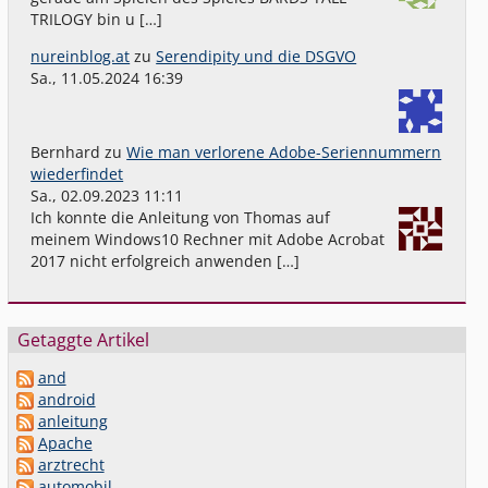
TRILOGY bin u […]
nureinblog.at
zu
Serendipity und die DSGVO
Sa., 11.05.2024 16:39
Bernhard
zu
Wie man verlorene Adobe-Seriennummern
wiederfindet
Sa., 02.09.2023 11:11
Ich konnte die Anleitung von Thomas auf
meinem Windows10 Rechner mit Adobe Acrobat
2017 nicht erfolgreich anwenden […]
Getaggte Artikel
and
android
anleitung
Apache
arztrecht
automobil