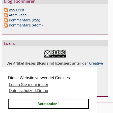
Blog abonnieren
RSS Feed
Atom Feed
Kommentare (RSS)
Kommentare (Atom)
Lizenz
Die Artikel dieses Blogs sind lizensiert unter der
Creative
Commons Lizenz By-NC-SA 4.0 dt.
Das gilt
nicht
für Bilder oder (andere) erkennbare
Diese Website verwendet Cookies.
Fremdinhalte und explizit anders gekennzeichnete
Lesen Sie mehr in der
Beiträge.
Datenschutzerklärung
Verstanden!
Powered by
Serendipity
& the
2k11
theme.