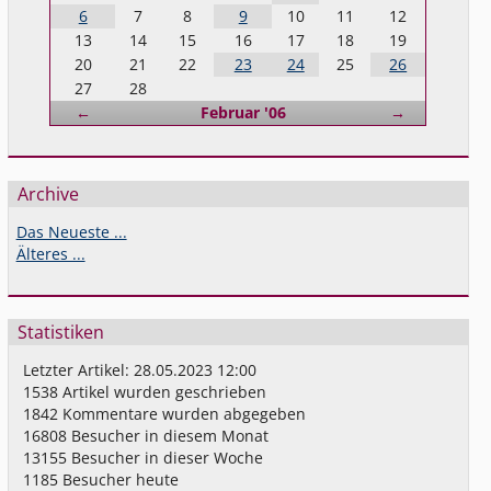
6
7
8
9
10
11
12
13
14
15
16
17
18
19
20
21
22
23
24
25
26
27
28
Zurück
Vorwärts
←
Februar '06
→
Archive
Das Neueste ...
Älteres ...
Statistiken
Letzter Artikel:
28.05.2023 12:00
1538
Artikel wurden geschrieben
1842
Kommentare wurden abgegeben
16808
Besucher in diesem Monat
13155
Besucher in dieser Woche
1185
Besucher heute