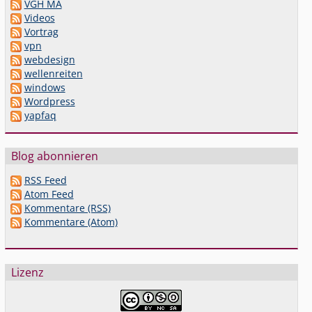
VGH MA
Videos
Vortrag
vpn
webdesign
wellenreiten
windows
Wordpress
yapfaq
Blog abonnieren
RSS Feed
Atom Feed
Kommentare (RSS)
Kommentare (Atom)
Lizenz