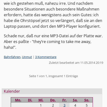
wie ich gestehen muß, nahezu irre. Und nachdem
besondere Situationen auch besondere Maßnahmen
erfordern, hatte das wenigstens auch sein Gutes: ich
habe die Ohrstöpsel jetzt so verlängert, daß sie an den
Laptop passen, und dort den MP3-Player konfiguriert.
Schade nur, daß nur eine MP3-Datei auf der Platte war.
Aber es paßte - "they’re coming to take me away,
haha!".
Kategorien:
Bahnfahren
,
Unmut
|
3 Kommentare
Zuletzt bearbeitet am 11.05.2014 20:19
Pagination
Seite 1 von 1, insgesamt 1 Einträge
Seitenleiste
Kalender
Mo.
Di.
Mi.
Do.
Fr.
Sa.
So.
1
2
3
4
5