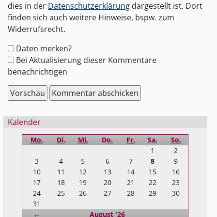
dies in der
Datenschutzerklärung
dargestellt ist. Dort
finden sich auch weitere Hinweise, bspw. zum
Widerrufsrecht.
Formular-
Daten merken?
Optionen
Bei Aktualisierung dieser Kommentare
benachrichtigen
Seitenleiste
Kalender
Mo.
Di.
Mi.
Do.
Fr.
Sa.
So.
1
2
3
4
5
6
7
8
9
10
11
12
13
14
15
16
17
18
19
20
21
22
23
24
25
26
27
28
29
30
31
Zurück
←
August '26