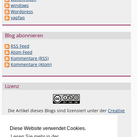
windows
Wordpress
yapfaq
Blog abonnieren
RSS Feed
Atom Feed
Kommentare (RSS)
Kommentare (Atom)
Lizenz
Die Artikel dieses Blogs sind lizensiert unter der
Creative
Commons Lizenz By-NC-SA 4.0 dt.
Das gilt
nicht
für Bilder oder (andere) erkennbare
Diese Website verwendet Cookies.
Fremdinhalte und explizit anders gekennzeichnete
Lesen Sie mehr in der