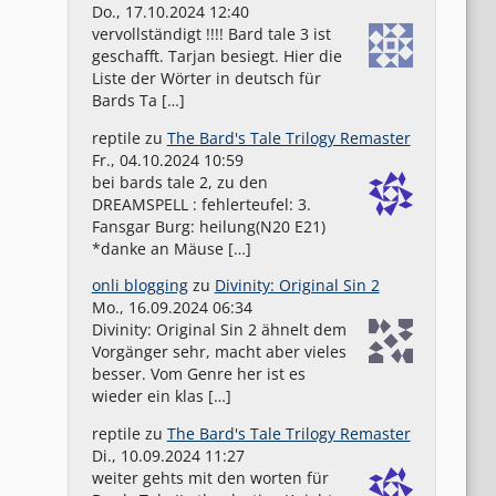
Do., 17.10.2024 12:40
vervollständigt !!!! Bard tale 3 ist
geschafft. Tarjan besiegt. Hier die
Liste der Wörter in deutsch für
Bards Ta […]
reptile
zu
The Bard's Tale Trilogy Remaster
Fr., 04.10.2024 10:59
bei bards tale 2, zu den
DREAMSPELL : fehlerteufel: 3.
Fansgar Burg: heilung(N20 E21)
*danke an Mäuse […]
onli blogging
zu
Divinity: Original Sin 2
Mo., 16.09.2024 06:34
Divinity: Original Sin 2 ähnelt dem
Vorgänger sehr, macht aber vieles
besser. Vom Genre her ist es
wieder ein klas […]
reptile
zu
The Bard's Tale Trilogy Remaster
Di., 10.09.2024 11:27
weiter gehts mit den worten für