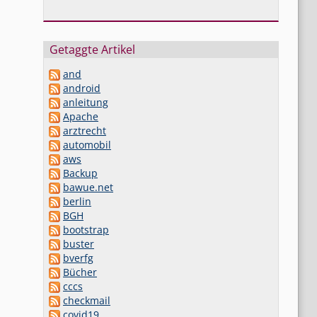
Getaggte Artikel
and
android
anleitung
Apache
arztrecht
automobil
aws
Backup
bawue.net
berlin
BGH
bootstrap
buster
bverfg
Bücher
cccs
checkmail
covid19