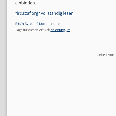
einbinden.
"irc.szaf.org" vollständig lesen
Kategorien:
Bits'n'Bytes
|
0 Kommentare
Tags für diesen Artikel:
anleitung
,
irc
Pagination
Seite 1 von 