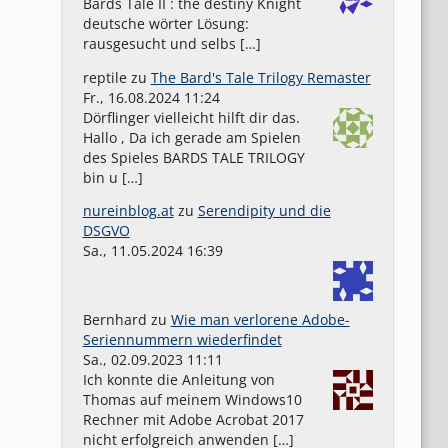
Bards Tale II : the destiny Knight
deutsche wörter Lösung:
rausgesucht und selbs […]
reptile
zu
The Bard's Tale Trilogy Remaster
Fr., 16.08.2024 11:24
Dörflinger vielleicht hilft dir das.
Hallo , Da ich gerade am Spielen
des Spieles BARDS TALE TRILOGY
bin u […]
nureinblog.at
zu
Serendipity und die
DSGVO
Sa., 11.05.2024 16:39
Bernhard
zu
Wie man verlorene Adobe-
Seriennummern wiederfindet
Sa., 02.09.2023 11:11
Ich konnte die Anleitung von
Thomas auf meinem Windows10
Rechner mit Adobe Acrobat 2017
nicht erfolgreich anwenden […]