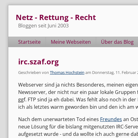
Skip
Netz - Rettung - Recht
to
content
Bloggen seit Juni 2003
Navigation
Startseite
Meine Webseiten
Über das Blog
irc.szaf.org
Geschrieben von
Thomas Hochstein
am
Donnerstag, 11. Februar
Webserver sind ja nichts Besonderes, meinen eigenen
Newsserver, der nicht nur ein paar lokale Gruppen 
ggf. FTP sind ja eh dabei. Was fehlt also noch in der
ich als letztes warm geworden bin und den ich am we
Nach dem unerwarteten Tod eines
Freundes
an Ost
neue Lösung für die bislang mitgenutzten IRC-Server
aufgesetzt wurde - und da wollte ich auch gerne d