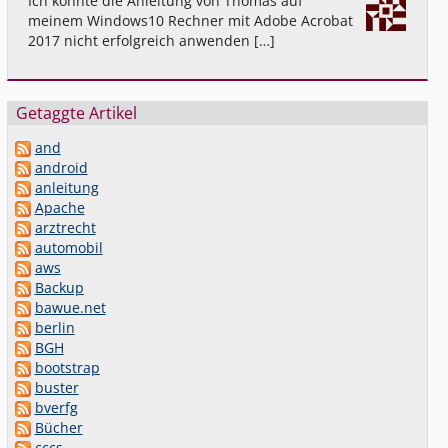
Ich konnte die Anleitung von Thomas auf
meinem Windows10 Rechner mit Adobe Acrobat
2017 nicht erfolgreich anwenden […]
Getaggte Artikel
and
android
anleitung
Apache
arztrecht
automobil
aws
Backup
bawue.net
berlin
BGH
bootstrap
buster
bverfg
Bücher
cccs