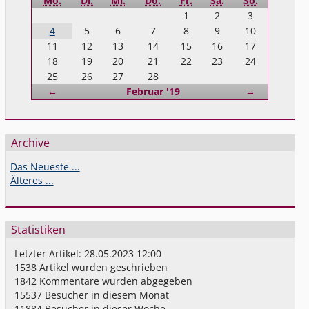
Mo.
Di.
Mi.
Do.
Fr.
Sa.
So.
1
2
3
4
5
6
7
8
9
10
11
12
13
14
15
16
17
18
19
20
21
22
23
24
25
26
27
28
Zurück
Vorwärts
←
Februar '19
→
Archive
Das Neueste ...
Älteres ...
Statistiken
Letzter Artikel:
28.05.2023 12:00
1538
Artikel wurden geschrieben
1842
Kommentare wurden abgegeben
15537
Besucher in diesem Monat
11884
Besucher in dieser Woche