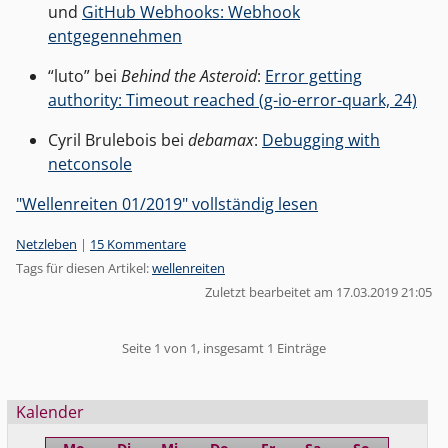
und
GitHub Webhooks: Webhook
entgegennehmen
“luto” bei
Behind the Asteroid
:
Error getting
authority: Timeout reached (g-io-error-quark, 24)
Cyril Brulebois bei
debamax
:
Debugging with
netconsole
"Wellenreiten 01/2019" vollständig lesen
Kategorien:
Netzleben
|
15 Kommentare
Tags für diesen Artikel:
wellenreiten
Zuletzt bearbeitet am 17.03.2019 21:05
Pagination
Seite 1 von 1, insgesamt 1 Einträge
Seitenleiste
Kalender