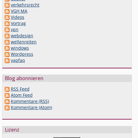
verkehrsrecht
VGH MA
Videos
Vortrag
vpn
webdesign
wellenreiten
windows
Wordpress
yapfaq
Blog abonnieren
RSS Feed
Atom Feed
Kommentare (RSS)
Kommentare (Atom)
Lizenz