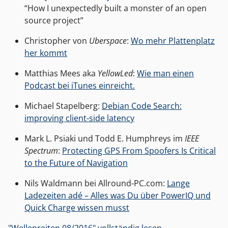
“How I unexpectedly built a monster of an open
source project”
Christopher von
Uberspace
:
Wo mehr Plattenplatz
her kommt
Matthias Mees aka
YellowLed
:
Wie man einen
Podcast bei iTunes einreicht.
Michael Stapelberg:
Debian Code Search:
improving client-side latency
Mark L. Psiaki und Todd E. Humphreys im
IEEE
Spectrum
:
Protecting GPS From Spoofers Is Critical
to the Future of Navigation
Nils Waldmann bei Allround-PC.com:
Lange
Ladezeiten adé – Alles was Du über PowerIQ und
Quick Charge wissen musst
"Wellenreiten 08/2016" vollständig lesen