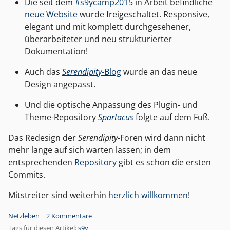
Die seit dem
#s9ycamp2015
in Arbeit befindliche
neue Website
wurde freigeschaltet. Responsive,
elegant und mit komplett durchgesehener,
überarbeiteter und neu strukturierter
Dokumentation!
Auch das
Serendipity
-Blog
wurde an das neue
Design angepasst.
Und die optische Anpassung des Plugin- und
Theme-Repository
Spartacus
folgte auf dem Fuß.
Das Redesign der
Serendipity
-Foren wird dann nicht
mehr lange auf sich warten lassen; in dem
entsprechenden
Repository
gibt es schon die ersten
Commits.
Mitstreiter sind weiterhin
herzlich willkommen
!
Kategorien:
Netzleben
|
2 Kommentare
Tags für diesen Artikel:
s9y