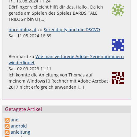
Fr., 16.08.2024 11:24
Dörflinger vielleicht hilft dir das. Hallo , Da ich
gerade am Spielen des Spieles BARDS TALE
TRILOGY bin u […]
nureinblog.at
zu
Serendipity und die DSGVO
Sa., 11.05.2024 16:39
Bernhard
zu
Wie man verlorene Adobe-Seriennummern
wiederfindet
Sa., 02.09.2023 11:11
Ich konnte die Anleitung von Thomas auf
meinem Windows10 Rechner mit Adobe Acrobat
2017 nicht erfolgreich anwenden […]
Getaggte Artikel
and
android
anleitung