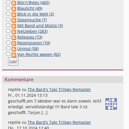
Bits'n'Bytes (465)
Blaulicht (49)
Blick in die Welt (3)
Dosensuche (7)
Mit Band und Mütze (3)
Netzleben (283)
Releases (73)
Rezensionen (74)
Unmut (58)
Von Rechts wegen (82)
Kommentare
reptile
zu
The Bard's Tale Trilogy Remaster
Fr., 01.11.2024 13:13
geschafft,am 7.oktober war es dann soweit. teil3
erledigt. vervollständigt !!!! Bard tale 3 ist
geschafft. Tarjan […]
reptile
zu
The Bard's Tale Trilogy Remaster
Do., 17.10.2024 12:40