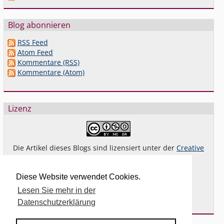
Blog abonnieren
RSS Feed
Atom Feed
Kommentare (RSS)
Kommentare (Atom)
Lizenz
Die Artikel dieses Blogs sind lizensiert unter der
Creative
Commons Lizenz By-NC-SA 4.0 dt.
Das gilt
nicht
für Bilder oder (andere) erkennbare
Diese Website verwendet Cookies.
Fremdinhalte und explizit anders gekennzeichnete
Lesen Sie mehr in der
Beiträge.
Datenschutzerklärung