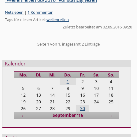
Kategorien:
Netzleben
|
1 Kommentar
Tags für diesen Artikel:
wellenreiten
Zuletzt bearbeitet am 02.09.2016 09:20
Pagination
Seite 1 von 1, insgesamt 2 Einträge
Seitenleiste
Kalender
Mo.
Di.
Mi.
Do.
Fr.
Sa.
So.
1
2
3
4
5
6
7
8
9
10
11
12
13
14
15
16
17
18
19
20
21
22
23
24
25
26
27
28
29
30
Zurück
Vorwärts
←
September '16
→