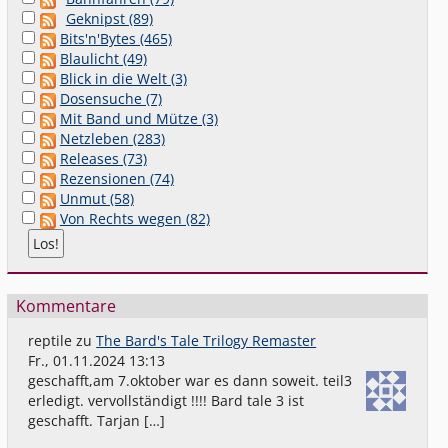
Geknipst (89)
Bits'n'Bytes (465)
Blaulicht (49)
Blick in die Welt (3)
Dosensuche (7)
Mit Band und Mütze (3)
Netzleben (283)
Releases (73)
Rezensionen (74)
Unmut (58)
Von Rechts wegen (82)
Kommentare
reptile
zu
The Bard's Tale Trilogy Remaster
Fr., 01.11.2024 13:13
geschafft,am 7.oktober war es dann soweit. teil3
erledigt. vervollständigt !!!! Bard tale 3 ist
geschafft. Tarjan […]