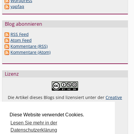
Wordpress
yapfaq
Blog abonnieren
RSS Feed
Atom Feed
Kommentare (RSS)
Kommentare (Atom)
Lizenz
Die Artikel dieses Blogs sind lizensiert unter der
Creative
Commons Lizenz By-NC-SA 4.0 dt.
Das gilt
nicht
für Bilder oder (andere) erkennbare
Diese Website verwendet Cookies.
Fremdinhalte und explizit anders gekennzeichnete
Lesen Sie mehr in der
Beiträge.
Datenschutzerklärung