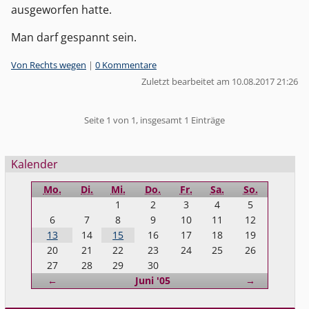
ausgeworfen hatte.
Man darf gespannt sein.
Kategorien:
Von Rechts wegen
|
0 Kommentare
Zuletzt bearbeitet am 10.08.2017 21:26
Pagination
Seite 1 von 1, insgesamt 1 Einträge
Seitenleiste
Kalender
Mo.
Di.
Mi.
Do.
Fr.
Sa.
So.
1
2
3
4
5
6
7
8
9
10
11
12
13
14
15
16
17
18
19
20
21
22
23
24
25
26
27
28
29
30
Zurück
Vorwärts
←
Juni '05
→