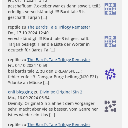
Fr., 01.11.2024 13:13
geschafft,am 7.oktober war es dann soweit. teil3
erledigt. vervollständigt !!!! Bard tale 3 ist
geschafft. Tarjan […]
reptile
zu
The Bard's Tale Trilogy Remaster
Do., 17.10.2024 12:40
vervollständigt !!!! Bard tale 3 ist geschafft.
Tarjan besiegt. Hier die Liste der Wörter in
deutsch für Bards Ta […]
reptile
zu
The Bard's Tale Trilogy Remaster
Fr., 04.10.2024 10:59
bei bards tale 2, zu den DREAMSPELL :
fehlerteufel: 3. Fansgar Burg: heilung(N20 E21)
*danke an Mäuse […]
onli blogging
zu
Divinity: Original Sin 2
Mo., 16.09.2024 06:34
Divinity: Original Sin 2 ähnelt dem Vorgänger
sehr, macht aber vieles besser. Vom Genre her
ist es wieder ein klas […]
reptile
zu
The Bard's Tale Trilogy Remaster