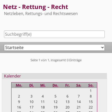
Skip
Netz - Rettung - Recht
to
Netzleben, Rettungs- und Rechtswesen
content
Navigation
Pagination
Seite 1 von 1, insgesamt 0 Einträge
Seitenleiste
Kalender
Mo.
Di.
Mi.
Do.
Fr.
Sa.
So.
1
2
3
4
5
6
7
8
9
10
11
12
13
14
15
16
17
18
19
20
21
22