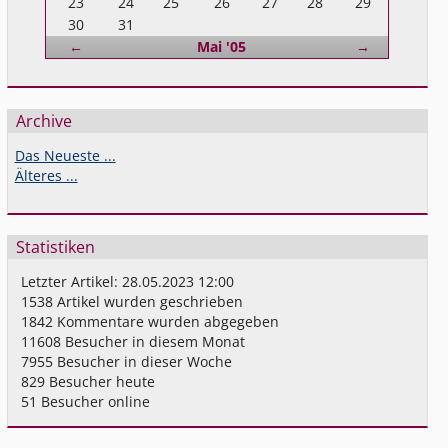
23
24
25
26
27
28
29
30
31
Zurück
Vorwärts
←
Mai '05
→
Archive
Das Neueste ...
Älteres ...
Statistiken
Letzter Artikel:
28.05.2023 12:00
1538
Artikel wurden geschrieben
1842
Kommentare wurden abgegeben
11608
Besucher in diesem Monat
7955
Besucher in dieser Woche
829
Besucher heute
51
Besucher online