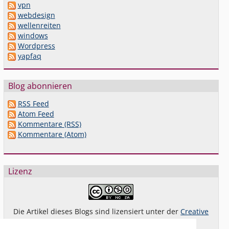
vpn
webdesign
wellenreiten
windows
Wordpress
yapfaq
Blog abonnieren
RSS Feed
Atom Feed
Kommentare (RSS)
Kommentare (Atom)
Lizenz
Die Artikel dieses Blogs sind lizensiert unter der
Creative
Commons Lizenz By-NC-SA 4.0 dt.