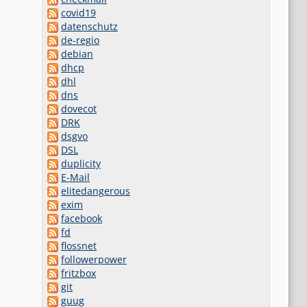
covid19
datenschutz
de-regio
debian
dhcp
dhl
dns
dovecot
DRK
dsgvo
DSL
duplicity
E-Mail
elitedangerous
exim
facebook
fd
flossnet
followerpower
fritzbox
git
guug