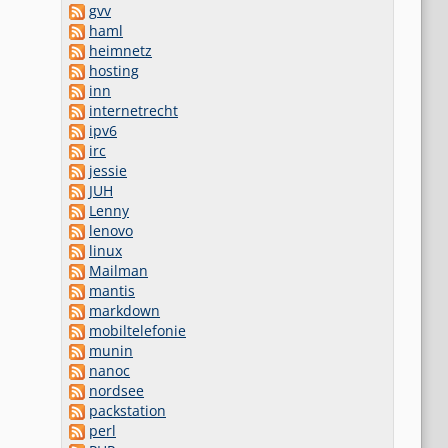
gvv
haml
heimnetz
hosting
inn
internetrecht
ipv6
irc
jessie
JUH
Lenny
lenovo
linux
Mailman
mantis
markdown
mobiltelefonie
munin
nanoc
nordsee
packstation
perl