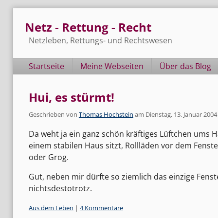
Skip
Netz - Rettung - Recht
to
content
Netzleben, Rettungs- und Rechtswesen
Navigation
Startseite
Meine Webseiten
Über das Blog
Hui, es stürmt!
Geschrieben von
Thomas Hochstein
am
Dienstag, 13. Januar 2004
Da weht ja ein ganz schön kräftiges Lüftchen ums Ha
einem stabilen Haus sitzt, Rollläden vor dem Fens
oder Grog.
Gut, neben mir dürfte so ziemlich das einzige Fens
nichtsdestotrotz.
Kategorien:
Aus dem Leben
|
4 Kommentare