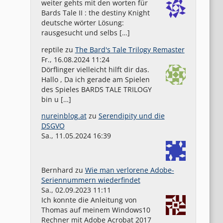
weiter gehts mit den worten für
Bards Tale II : the destiny Knight
deutsche wörter Lösung:
rausgesucht und selbs […]
reptile
zu
The Bard's Tale Trilogy Remaster
Fr., 16.08.2024 11:24
Dörflinger vielleicht hilft dir das.
Hallo , Da ich gerade am Spielen
des Spieles BARDS TALE TRILOGY
bin u […]
nureinblog.at
zu
Serendipity und die
DSGVO
Sa., 11.05.2024 16:39
Bernhard
zu
Wie man verlorene Adobe-
Seriennummern wiederfindet
Sa., 02.09.2023 11:11
Ich konnte die Anleitung von
Thomas auf meinem Windows10
Rechner mit Adobe Acrobat 2017