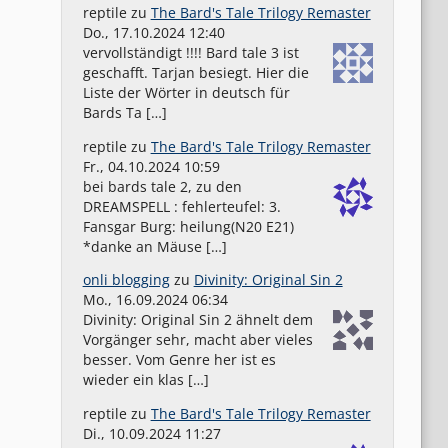
reptile
zu
The Bard's Tale Trilogy Remaster
Do., 17.10.2024 12:40
vervollständigt !!!! Bard tale 3 ist
geschafft. Tarjan besiegt. Hier die
Liste der Wörter in deutsch für
Bards Ta […]
reptile
zu
The Bard's Tale Trilogy Remaster
Fr., 04.10.2024 10:59
bei bards tale 2, zu den
DREAMSPELL : fehlerteufel: 3.
Fansgar Burg: heilung(N20 E21)
*danke an Mäuse […]
onli blogging
zu
Divinity: Original Sin 2
Mo., 16.09.2024 06:34
Divinity: Original Sin 2 ähnelt dem
Vorgänger sehr, macht aber vieles
besser. Vom Genre her ist es
wieder ein klas […]
reptile
zu
The Bard's Tale Trilogy Remaster
Di., 10.09.2024 11:27