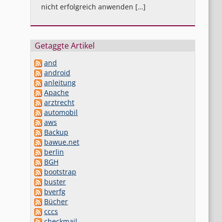
nicht erfolgreich anwenden […]
Getaggte Artikel
and
android
anleitung
Apache
arztrecht
automobil
aws
Backup
bawue.net
berlin
BGH
bootstrap
buster
bverfg
Bücher
cccs
checkmail