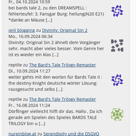
Fr., 04.10.2024 10:59
bei bards tale 2, zu den DREAMSPELL :
fehlerteufel: 3. Fansgar Burg: heilung(N20 E21)
*danke an Mäuse […]
onli blogging
zu
Divinity: Original Sin 2
Mo., 16.09.2024 06:34
Divinity: Original Sin 2 ähnelt dem Vorgänger
sehr, macht aber vieles besser. Vom Genre her
ist es wieder ein klas […]
reptile
zu
The Bard's Tale Trilogy Remaster
Di., 10.09.2024 11:27
weiter gehts mit den worten für Bards Tale II :
the destiny Knight deutsche wörter Lösung:
rausgesucht und selbs […]
reptile
zu
The Bard's Tale Trilogy Remaster
Fr., 16.08.2024 11:24
Dörflinger vielleicht hilft dir das. Hallo , Da ich
gerade am Spielen des Spieles BARDS TALE
TRILOGY bin u […]
nureinblog.at
zu
Serendipity und die DSGVO