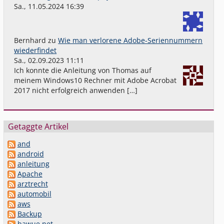
Sa., 11.05.2024 16:39
Bernhard
zu
Wie man verlorene Adobe-Seriennummern
wiederfindet
Sa., 02.09.2023 11:11
Ich konnte die Anleitung von Thomas auf
meinem Windows10 Rechner mit Adobe Acrobat
2017 nicht erfolgreich anwenden […]
Getaggte Artikel
and
android
anleitung
Apache
arztrecht
automobil
aws
Backup
bawue.net