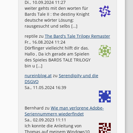
Di., 10.09.2024 11:27
weiter gehts mit den worten für
Bards Tale II : the destiny Knight
deutsche wörter Lösung:
rausgesucht und selbs […]
reptile
zu
The Bard's Tale Trilogy Remaster
Fr., 16.08.2024 11:24
Dörflinger vielleicht hilft dir das.
Hallo , Da ich gerade am Spielen
des Spieles BARDS TALE TRILOGY
bin u […]
nureinblog.at
zu
Serendipity und die
DSGVO
Sa., 11.05.2024 16:39
Bernhard
zu
Wie man verlorene Adobe-
Seriennummern wiederfindet
Sa., 02.09.2023 11:11
Ich konnte die Anleitung von
Thomas auf meinem Windows10