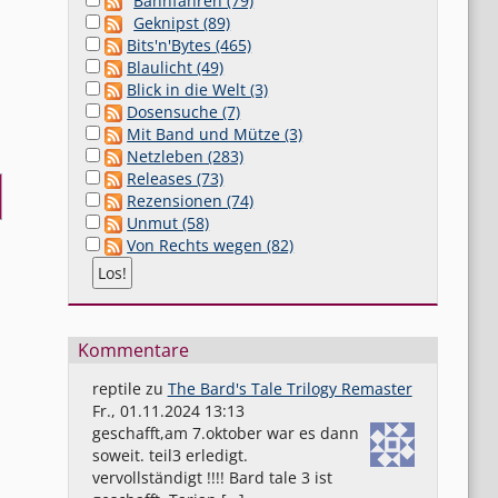
Bahnfahren (79)
Geknipst (89)
Bits'n'Bytes (465)
Blaulicht (49)
Blick in die Welt (3)
Dosensuche (7)
Mit Band und Mütze (3)
Netzleben (283)
Releases (73)
Rezensionen (74)
Unmut (58)
Von Rechts wegen (82)
Kommentare
reptile
zu
The Bard's Tale Trilogy Remaster
Fr., 01.11.2024 13:13
geschafft,am 7.oktober war es dann
soweit. teil3 erledigt.
vervollständigt !!!! Bard tale 3 ist