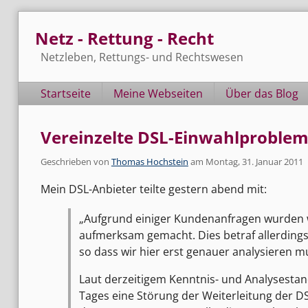
Skip
Netz - Rettung - Recht
to
content
Netzleben, Rettungs- und Rechtswesen
Navigation
Startseite
Meine Webseiten
Über das Blog
Vereinzelte DSL-Einwahlprobl
Geschrieben von
Thomas Hochstein
am
Montag, 31. Januar 2011
Mein DSL-Anbieter teilte gestern abend mit:
Aufgrund einiger Kundenanfragen wurden w
aufmerksam gemacht. Dies betraf allerdings 
so dass wir hier erst genauer analysieren m
Laut derzeitigem Kenntnis- und Analysestan
Tages eine Störung der Weiterleitung der DS