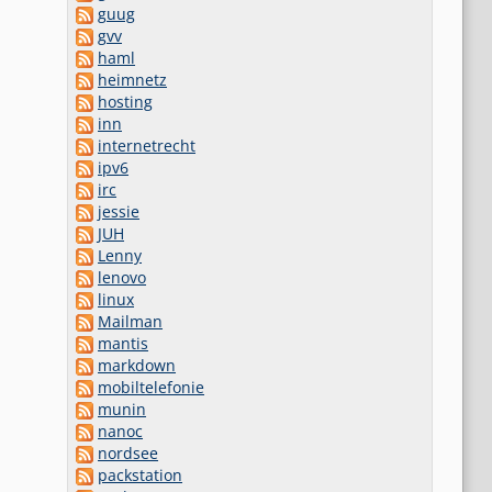
guug
gvv
haml
heimnetz
hosting
inn
internetrecht
ipv6
irc
jessie
JUH
Lenny
lenovo
linux
Mailman
mantis
markdown
mobiltelefonie
munin
nanoc
nordsee
packstation