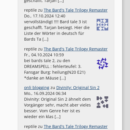
geschafft. Tarjan […]
reptile
zu
The Bard's Tale Trilogy Remaster
Do., 17.10.2024 12:40
vervollständigt !!!! Bard tale 3 ist
geschafft. Tarjan besiegt. Hier die
Liste der Wörter in deutsch für
Bards Ta […]
reptile
zu
The Bard's Tale Trilogy Remaster
Fr., 04.10.2024 10:59
bei bards tale 2, zu den
DREAMSPELL : fehlerteufel: 3.
Fansgar Burg: heilung(N20 E21)
*danke an Mäuse […]
onli blogging
zu
Divinity: Original Sin 2
Mo., 16.09.2024 06:34
Divinity: Original Sin 2 ähnelt dem
Vorgänger sehr, macht aber vieles
besser. Vom Genre her ist es
wieder ein klas […]
reptile
zu
The Bard's Tale Trilogy Remaster