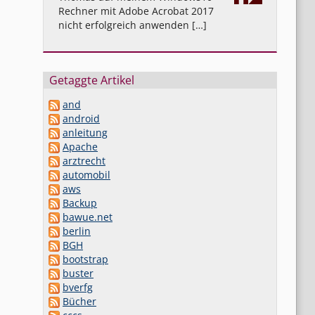
Rechner mit Adobe Acrobat 2017
nicht erfolgreich anwenden […]
Getaggte Artikel
and
android
anleitung
Apache
arztrecht
automobil
aws
Backup
bawue.net
berlin
BGH
bootstrap
buster
bverfg
Bücher