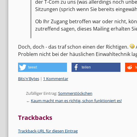
der T-Com zu uns (was allerdings noch unbes
Sitzungen (sprich wenn Sie bereits eingewäh
Ob Ihr Zugang betroffen war oder nicht, könn
zutreffend sagen, dieses Mailing erhalten Si
Doch, doch - das traf schon einen der Richtigen.
A
Problem nicht bei der häuslichen Einwahltechnik la
tweet
teilen
t
Kategorien:
Bits'n'Bytes
|
1 Kommentar
Zufälliger Eintrag:
Sommerstöckchen
Kaum macht man es richtig, schon funktioniert es!
Trackbacks
Trackback-URL für diesen Eintrag