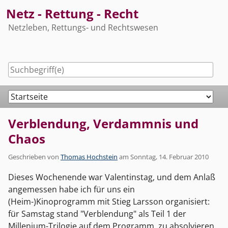
Skip
Netz - Rettung - Recht
to
Netzleben, Rettungs- und Rechtswesen
content
Navigation
Verblendung, Verdammnis und
Chaos
Geschrieben von
Thomas Hochstein
am
Sonntag, 14. Februar 2010
Dieses Wochenende war Valentinstag, und dem Anlaß
angemessen habe ich für uns ein
(Heim-)Kinoprogramm mit Stieg Larsson organisiert:
für Samstag stand "Verblendung" als Teil 1 der
Millenium-Trilogie auf dem Programm, zu absolvieren