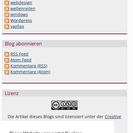
webdesign
wellenreiten
windows
Wordpress
yapfaq
Blog abonnieren
RSS Feed
Atom Feed
Kommentare (RSS)
Kommentare (Atom)
Lizenz
Die Artikel dieses Blogs sind lizensiert unter der
Creative
Commons Lizenz By-NC-SA 4.0 dt.
Das gilt
nicht
für Bilder oder (andere) erkennbare