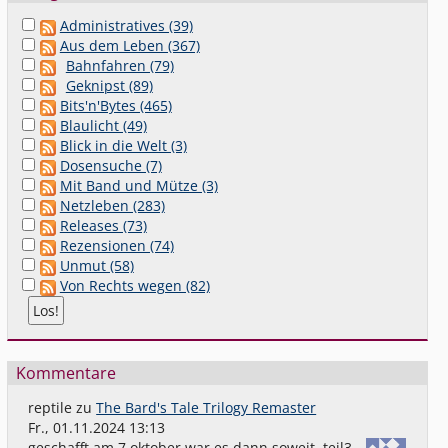
Administratives (39)
Aus dem Leben (367)
Bahnfahren (79)
Geknipst (89)
Bits'n'Bytes (465)
Blaulicht (49)
Blick in die Welt (3)
Dosensuche (7)
Mit Band und Mütze (3)
Netzleben (283)
Releases (73)
Rezensionen (74)
Unmut (58)
Von Rechts wegen (82)
Kommentare
reptile
zu
The Bard's Tale Trilogy Remaster
Fr., 01.11.2024 13:13
geschafft,am 7.oktober war es dann soweit. teil3