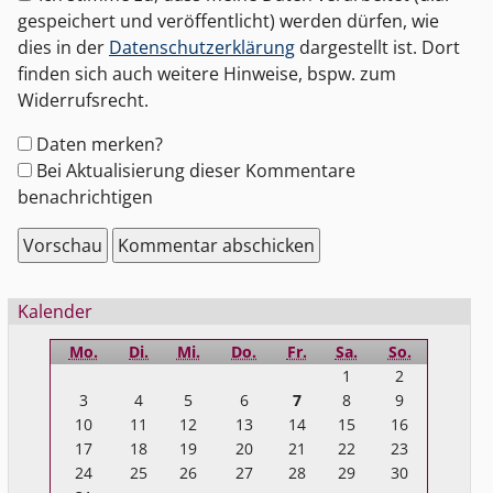
gespeichert und veröffentlicht) werden dürfen, wie
dies in der
Datenschutzerklärung
dargestellt ist. Dort
finden sich auch weitere Hinweise, bspw. zum
Widerrufsrecht.
Formular-
Daten merken?
Optionen
Bei Aktualisierung dieser Kommentare
benachrichtigen
Seitenleiste
Kalender
Mo.
Di.
Mi.
Do.
Fr.
Sa.
So.
1
2
3
4
5
6
7
8
9
10
11
12
13
14
15
16
17
18
19
20
21
22
23
24
25
26
27
28
29
30