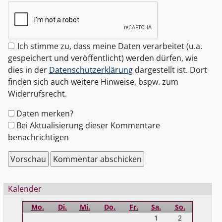
Ich stimme zu, dass meine Daten verarbeitet (u.a.
gespeichert und veröffentlicht) werden dürfen, wie
dies in der
Datenschutzerklärung
dargestellt ist. Dort
finden sich auch weitere Hinweise, bspw. zum
Widerrufsrecht.
Formular-
Daten merken?
Optionen
Bei Aktualisierung dieser Kommentare
benachrichtigen
Seitenleiste
Kalender
Mo.
Di.
Mi.
Do.
Fr.
Sa.
So.
1
2