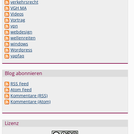
verkehrsrecht
VGH MA
Videos
Vortrag
vpn
webdesign
wellenreiten
windows
Wordpress
yapfaq
Blog abonnieren
RSS Feed
Atom Feed
Kommentare (RSS)
Kommentare (Atom)
Lizenz