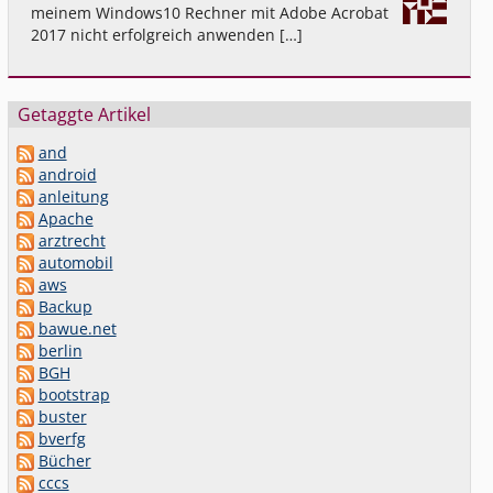
meinem Windows10 Rechner mit Adobe Acrobat
2017 nicht erfolgreich anwenden […]
Getaggte Artikel
and
android
anleitung
Apache
arztrecht
automobil
aws
Backup
bawue.net
berlin
BGH
bootstrap
buster
bverfg
Bücher
cccs