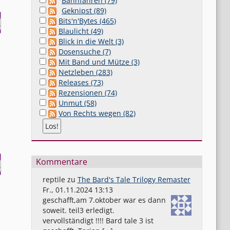
Bahnfahren (79)
Geknipst (89)
Bits'n'Bytes (465)
Blaulicht (49)
Blick in die Welt (3)
Dosensuche (7)
Mit Band und Mütze (3)
Netzleben (283)
Releases (73)
Rezensionen (74)
Unmut (58)
Von Rechts wegen (82)
Kommentare
reptile
zu
The Bard's Tale Trilogy Remaster
Fr., 01.11.2024 13:13
geschafft,am 7.oktober war es dann
soweit. teil3 erledigt.
vervollständigt !!!! Bard tale 3 ist