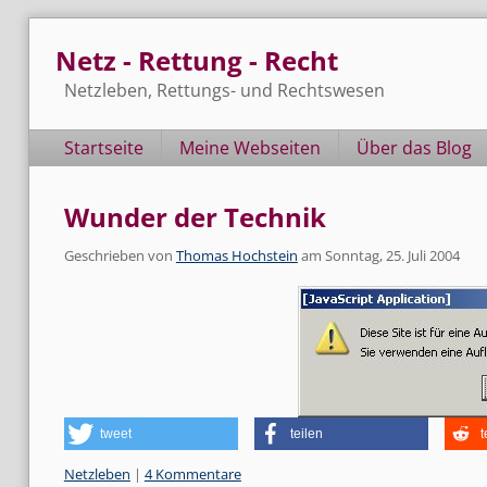
Skip
Netz - Rettung - Recht
to
content
Netzleben, Rettungs- und Rechtswesen
Navigation
Startseite
Meine Webseiten
Über das Blog
Wunder der Technik
Geschrieben von
Thomas Hochstein
am
Sonntag, 25. Juli 2004
tweet
teilen
t
Kategorien:
Netzleben
|
4 Kommentare