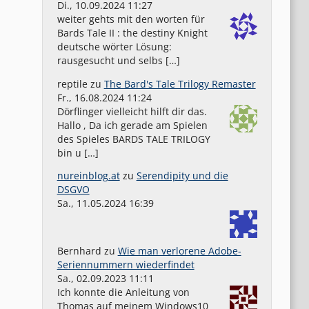
Di., 10.09.2024 11:27
weiter gehts mit den worten für
Bards Tale II : the destiny Knight
deutsche wörter Lösung:
rausgesucht und selbs […]
reptile
zu
The Bard's Tale Trilogy Remaster
Fr., 16.08.2024 11:24
Dörflinger vielleicht hilft dir das.
Hallo , Da ich gerade am Spielen
des Spieles BARDS TALE TRILOGY
bin u […]
nureinblog.at
zu
Serendipity und die
DSGVO
Sa., 11.05.2024 16:39
Bernhard
zu
Wie man verlorene Adobe-
Seriennummern wiederfindet
Sa., 02.09.2023 11:11
Ich konnte die Anleitung von
Thomas auf meinem Windows10