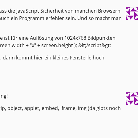
ass die JavaScript Sicherheit von manchen Browsern
 auch ein Programmierfehler sein. Und so macht man
Site ist für eine Auflösung von 1024x768 Bildpunkten
en.width + "x" + screen.height ); &lt;/script&gt;
st, dann kommt hier ein kleines Fensterle hoch.
ing!
ip, object, applet, embed, iframe, img (da gibts noch