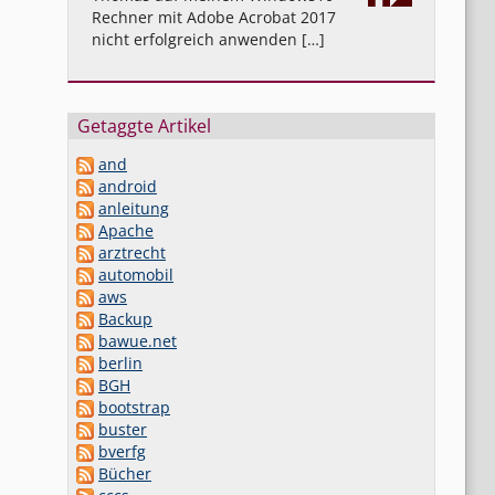
Rechner mit Adobe Acrobat 2017
nicht erfolgreich anwenden […]
Getaggte Artikel
and
android
anleitung
Apache
arztrecht
automobil
aws
Backup
bawue.net
berlin
BGH
bootstrap
buster
bverfg
Bücher