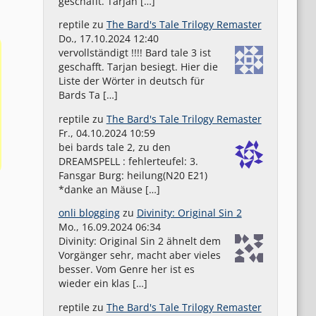
geschafft. Tarjan […]
reptile
zu
The Bard's Tale Trilogy Remaster
Do., 17.10.2024 12:40
vervollständigt !!!! Bard tale 3 ist
geschafft. Tarjan besiegt. Hier die
Liste der Wörter in deutsch für
Bards Ta […]
reptile
zu
The Bard's Tale Trilogy Remaster
Fr., 04.10.2024 10:59
bei bards tale 2, zu den
DREAMSPELL : fehlerteufel: 3.
Fansgar Burg: heilung(N20 E21)
*danke an Mäuse […]
onli blogging
zu
Divinity: Original Sin 2
Mo., 16.09.2024 06:34
Divinity: Original Sin 2 ähnelt dem
Vorgänger sehr, macht aber vieles
besser. Vom Genre her ist es
wieder ein klas […]
reptile
zu
The Bard's Tale Trilogy Remaster