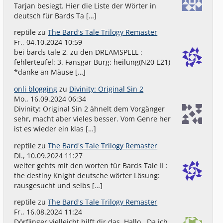
Tarjan besiegt. Hier die Liste der Wörter in
deutsch für Bards Ta […]
reptile
zu
The Bard's Tale Trilogy Remaster
Fr., 04.10.2024 10:59
bei bards tale 2, zu den DREAMSPELL :
fehlerteufel: 3. Fansgar Burg: heilung(N20 E21)
*danke an Mäuse […]
onli blogging
zu
Divinity: Original Sin 2
Mo., 16.09.2024 06:34
Divinity: Original Sin 2 ähnelt dem Vorgänger
sehr, macht aber vieles besser. Vom Genre her
ist es wieder ein klas […]
reptile
zu
The Bard's Tale Trilogy Remaster
Di., 10.09.2024 11:27
weiter gehts mit den worten für Bards Tale II :
the destiny Knight deutsche wörter Lösung:
rausgesucht und selbs […]
reptile
zu
The Bard's Tale Trilogy Remaster
Fr., 16.08.2024 11:24
Dörflinger vielleicht hilft dir das. Hallo , Da ich