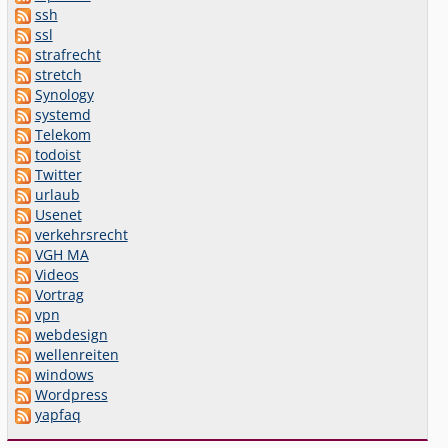
ssh
ssl
strafrecht
stretch
Synology
systemd
Telekom
todoist
Twitter
urlaub
Usenet
verkehrsrecht
VGH MA
Videos
Vortrag
vpn
webdesign
wellenreiten
windows
Wordpress
yapfaq