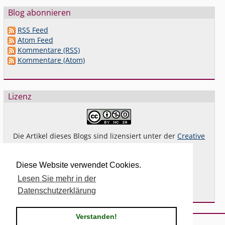
Blog abonnieren
RSS Feed
Atom Feed
Kommentare (RSS)
Kommentare (Atom)
Lizenz
Die Artikel dieses Blogs sind lizensiert unter der
Creative
Commons Lizenz By-NC-SA 4.0 dt.
Das gilt
nicht
für Bilder oder (andere) erkennbare
Diese Website verwendet Cookies.
Fremdinhalte und explizit anders gekennzeichnete
Lesen Sie mehr in der
Beiträge.
Datenschutzerklärung
Verstanden!
Powered by
Serendipity
& the
2k11
theme.