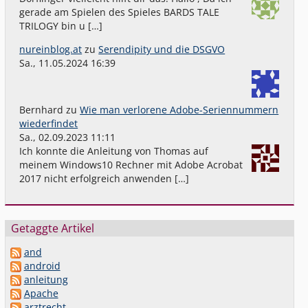
gerade am Spielen des Spieles BARDS TALE
TRILOGY bin u […]
nureinblog.at
zu
Serendipity und die DSGVO
Sa., 11.05.2024 16:39
Bernhard
zu
Wie man verlorene Adobe-Seriennummern
wiederfindet
Sa., 02.09.2023 11:11
Ich konnte die Anleitung von Thomas auf
meinem Windows10 Rechner mit Adobe Acrobat
2017 nicht erfolgreich anwenden […]
Getaggte Artikel
and
android
anleitung
Apache
arztrecht