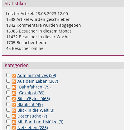
Statistiken
Letzter Artikel:
28.05.2023 12:00
1538
Artikel wurden geschrieben
1842
Kommentare wurden abgegeben
15085
Besucher in diesem Monat
11432
Besucher in dieser Woche
1705
Besucher heute
45
Besucher online
Kategorien
Administratives (39)
Aus dem Leben (367)
Bahnfahren (79)
Geknipst (89)
Bits'n'Bytes (465)
Blaulicht (49)
Blick in die Welt (3)
Dosensuche (7)
Mit Band und Mütze (3)
Netzleben (283)