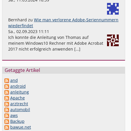
Bernhard
zu
Wie man verlorene Adobe-Seriennummern
wiederfindet
Sa., 02.09.2023 11:11
Ich konnte die Anleitung von Thomas auf
meinem Windows10 Rechner mit Adobe Acrobat
2017 nicht erfolgreich anwenden […]
Getaggte Artikel
and
android
anleitung
Apache
arztrecht
automobil
aws
Backup
bawue.net