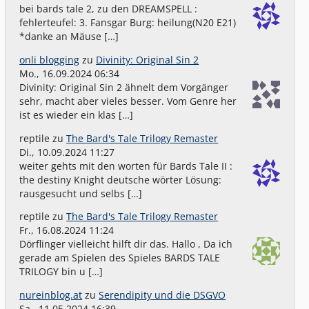
bei bards tale 2, zu den DREAMSPELL :
fehlerteufel: 3. Fansgar Burg: heilung(N20 E21)
*danke an Mäuse […]
onli blogging
zu
Divinity: Original Sin 2
Mo., 16.09.2024 06:34
Divinity: Original Sin 2 ähnelt dem Vorgänger
sehr, macht aber vieles besser. Vom Genre her
ist es wieder ein klas […]
reptile
zu
The Bard's Tale Trilogy Remaster
Di., 10.09.2024 11:27
weiter gehts mit den worten für Bards Tale II :
the destiny Knight deutsche wörter Lösung:
rausgesucht und selbs […]
reptile
zu
The Bard's Tale Trilogy Remaster
Fr., 16.08.2024 11:24
Dörflinger vielleicht hilft dir das. Hallo , Da ich
gerade am Spielen des Spieles BARDS TALE
TRILOGY bin u […]
nureinblog.at
zu
Serendipity und die DSGVO
Sa., 11.05.2024 16:39