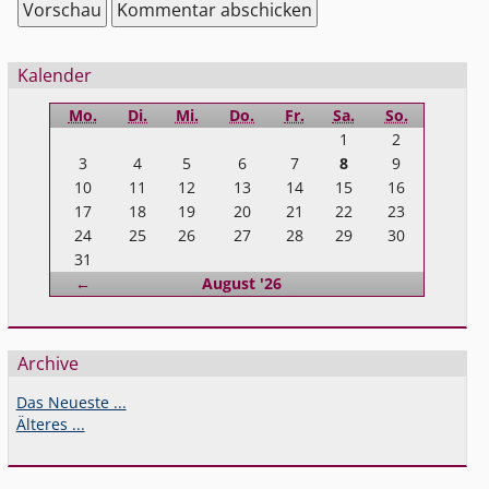
Seitenleiste
Kalender
Mo.
Di.
Mi.
Do.
Fr.
Sa.
So.
1
2
3
4
5
6
7
8
9
10
11
12
13
14
15
16
17
18
19
20
21
22
23
24
25
26
27
28
29
30
31
Zurück
←
August '26
Archive
Das Neueste ...
Älteres ...