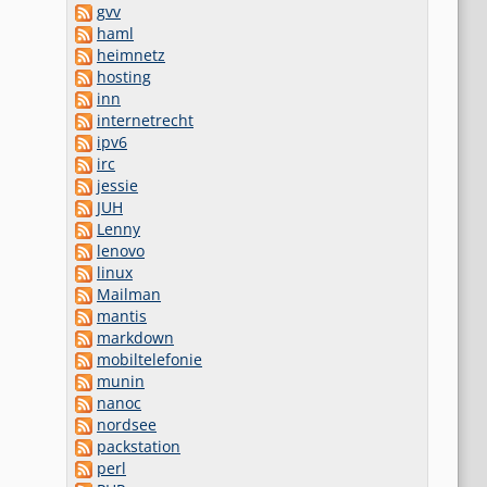
gvv
haml
heimnetz
hosting
inn
internetrecht
ipv6
irc
jessie
JUH
Lenny
lenovo
linux
Mailman
mantis
markdown
mobiltelefonie
munin
nanoc
nordsee
packstation
perl