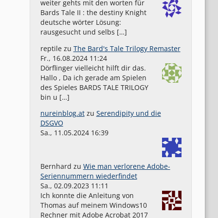
weiter gehts mit den worten für
Bards Tale II : the destiny Knight
deutsche wörter Lösung:
rausgesucht und selbs […]
reptile
zu
The Bard's Tale Trilogy Remaster
Fr., 16.08.2024 11:24
Dörflinger vielleicht hilft dir das.
Hallo , Da ich gerade am Spielen
des Spieles BARDS TALE TRILOGY
bin u […]
nureinblog.at
zu
Serendipity und die
DSGVO
Sa., 11.05.2024 16:39
Bernhard
zu
Wie man verlorene Adobe-
Seriennummern wiederfindet
Sa., 02.09.2023 11:11
Ich konnte die Anleitung von
Thomas auf meinem Windows10
Rechner mit Adobe Acrobat 2017