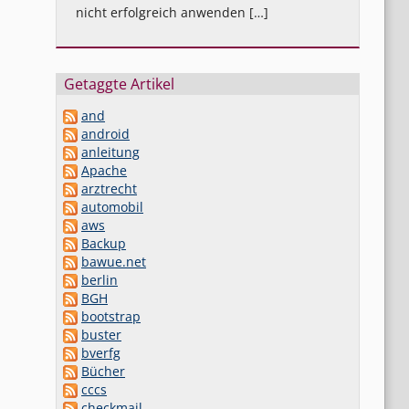
nicht erfolgreich anwenden […]
Getaggte Artikel
and
android
anleitung
Apache
arztrecht
automobil
aws
Backup
bawue.net
berlin
BGH
bootstrap
buster
bverfg
Bücher
cccs
checkmail