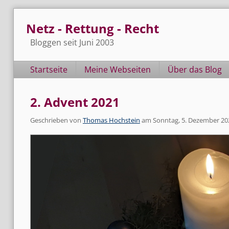
Skip
Netz - Rettung - Recht
to
content
Bloggen seit Juni 2003
Navigation
Startseite
Meine Webseiten
Über das Blog
2. Advent 2021
Geschrieben von
Thomas Hochstein
am
Sonntag, 5. Dezember 20