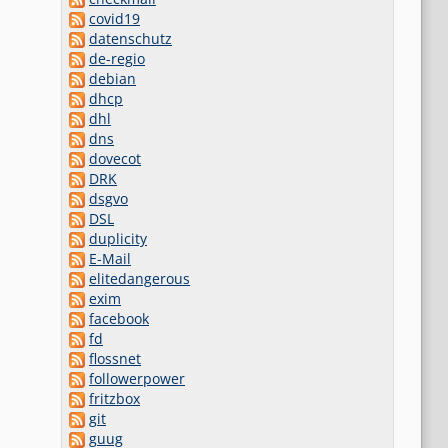
covid19
datenschutz
de-regio
debian
dhcp
dhl
dns
dovecot
DRK
dsgvo
DSL
duplicity
E-Mail
elitedangerous
exim
facebook
fd
flossnet
followerpower
fritzbox
git
guug