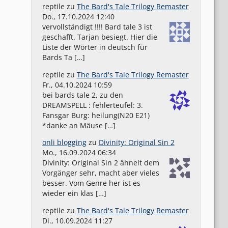
reptile
zu
The Bard's Tale Trilogy Remaster
Do., 17.10.2024 12:40
vervollständigt !!!! Bard tale 3 ist
geschafft. Tarjan besiegt. Hier die
Liste der Wörter in deutsch für
Bards Ta […]
reptile
zu
The Bard's Tale Trilogy Remaster
Fr., 04.10.2024 10:59
bei bards tale 2, zu den
DREAMSPELL : fehlerteufel: 3.
Fansgar Burg: heilung(N20 E21)
*danke an Mäuse […]
onli blogging
zu
Divinity: Original Sin 2
Mo., 16.09.2024 06:34
Divinity: Original Sin 2 ähnelt dem
Vorgänger sehr, macht aber vieles
besser. Vom Genre her ist es
wieder ein klas […]
reptile
zu
The Bard's Tale Trilogy Remaster
Di., 10.09.2024 11:27