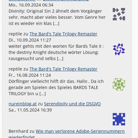
Mo., 16.09.2024 06:34
Divinity: Original Sin 2 ähnelt dem Vorgänger
sehr, macht aber vieles besser. Vom Genre her
ist es wieder ein klas […]
reptile
zu
The Bard's Tale Trilogy Remaster
Di., 10.09.2024 11:27
weiter gehts mit den worten für Bards Tale II :
the destiny Knight deutsche wörter Lösung:
rausgesucht und selbs […]
reptile
zu
The Bard's Tale Trilogy Remaster
Fr., 16.08.2024 11:24
Dörflinger vielleicht hilft dir das. Hallo , Da ich
gerade am Spielen des Spieles BARDS TALE
TRILOGY bin u […]
nureinblog.at
zu
Serendipity und die DSGVO
Sa., 11.05.2024 16:39
Bernhard
zu
Wie man verlorene Adobe-Seriennummern
wiederfindet