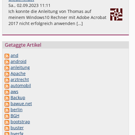
Sa., 02.09.2023 11:11
Ich konnte die Anleitung von Thomas auf
meinem Windows10 Rechner mit Adobe Acrobat
2017 nicht erfolgreich anwenden […]
Getaggte Artikel
and
android
anleitung
Apache
arztrecht
automobil
aws
Backup
bawue.net
berlin
BGH
bootstrap
buster
bverfg