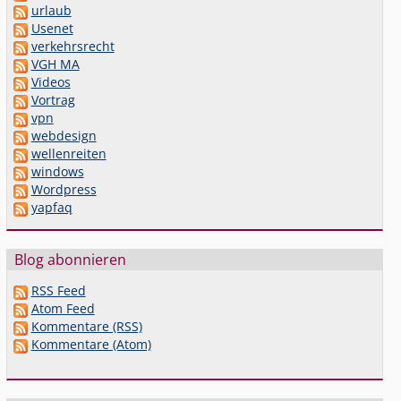
urlaub
Usenet
verkehrsrecht
VGH MA
Videos
Vortrag
vpn
webdesign
wellenreiten
windows
Wordpress
yapfaq
Blog abonnieren
RSS Feed
Atom Feed
Kommentare (RSS)
Kommentare (Atom)