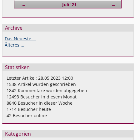
Zurück
Vorwärts
←
Juli '21
→
Archive
Das Neueste ...
Älteres ...
Statistiken
Letzter Artikel:
28.05.2023 12:00
1538
Artikel wurden geschrieben
1842
Kommentare wurden abgegeben
12493
Besucher in diesem Monat
8840
Besucher in dieser Woche
1714
Besucher heute
42
Besucher online
Kategorien