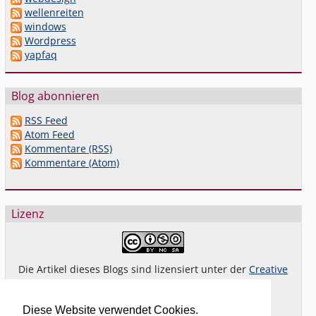
wellenreiten
windows
Wordpress
yapfaq
Blog abonnieren
RSS Feed
Atom Feed
Kommentare (RSS)
Kommentare (Atom)
Lizenz
Die Artikel dieses Blogs sind lizensiert unter der
Creative
Commons Lizenz By-NC-SA 4.0 dt.
Das gilt
nicht
für Bilder oder (andere) erkennbare
Diese Website verwendet Cookies.