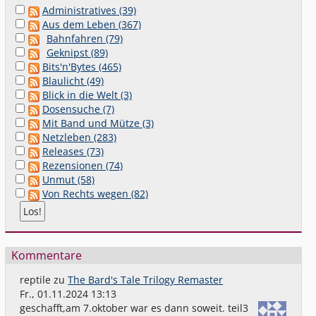
Administratives (39)
Aus dem Leben (367)
Bahnfahren (79)
Geknipst (89)
Bits'n'Bytes (465)
Blaulicht (49)
Blick in die Welt (3)
Dosensuche (7)
Mit Band und Mütze (3)
Netzleben (283)
Releases (73)
Rezensionen (74)
Unmut (58)
Von Rechts wegen (82)
Kommentare
reptile
zu
The Bard's Tale Trilogy Remaster
Fr., 01.11.2024 13:13
geschafft,am 7.oktober war es dann soweit. teil3