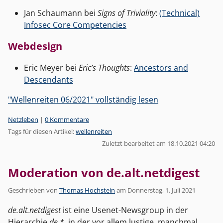
Jan Schaumann bei
Signs of Triviality
:
(Technical)
Infosec Core Competencies
Webdesign
Eric Meyer bei
Eric’s Thoughts
:
Ancestors and
Descendants
"Wellenreiten 06/2021" vollständig lesen
Kategorien:
Netzleben
|
0 Kommentare
Tags für diesen Artikel:
wellenreiten
Zuletzt bearbeitet am 18.10.2021 04:20
Moderation von de.alt.netdigest
Geschrieben von
Thomas Hochstein
am
Donnerstag, 1. Juli 2021
de.alt.netdigest
ist eine Usenet-Newsgroup in der
Hierarchie
de.*
, in der vor allem lustige, manchmal