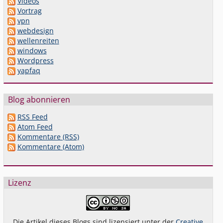
Videos
Vortrag
vpn
webdesign
wellenreiten
windows
Wordpress
yapfaq
Blog abonnieren
RSS Feed
Atom Feed
Kommentare (RSS)
Kommentare (Atom)
Lizenz
Die Artikel dieses Blogs sind lizensiert unter der
Creative