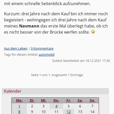
mit einem schnelle Seitenblick aufzunehmen.
Kurzum: drei Jahre nach dem Kauf bin ich immer noch
begeistert - wohingegen ich drei Jahre nach dem Kauf
meines
Navmann
das erste Mal überlegt habe, ob ich
es nicht besser von der Brücke werfen sollte.
Kategorien:
Aus dem Leben
|
0 Kommentare
Tags für diesen Artikel:
automobil
Zuletzt bearbeitet am 18.12.2021 17:30
Pagination
Seite 1 von 1, insgesamt 1 Einträge
Seitenleiste
Kalender
Mo.
Di.
Mi.
Do.
Fr.
Sa.
So.
1
2
3
4
5
6
7
8
9
10
11
12
13
14