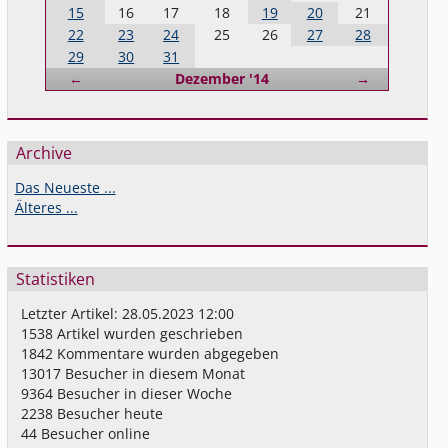
15
16
17
18
19
20
21
22
23
24
25
26
27
28
29
30
31
Zurück
Vorwärts
←
Dezember '14
→
Archive
Das Neueste ...
Älteres ...
Statistiken
Letzter Artikel:
28.05.2023 12:00
1538
Artikel wurden geschrieben
1842
Kommentare wurden abgegeben
13017
Besucher in diesem Monat
9364
Besucher in dieser Woche
2238
Besucher heute
44
Besucher online