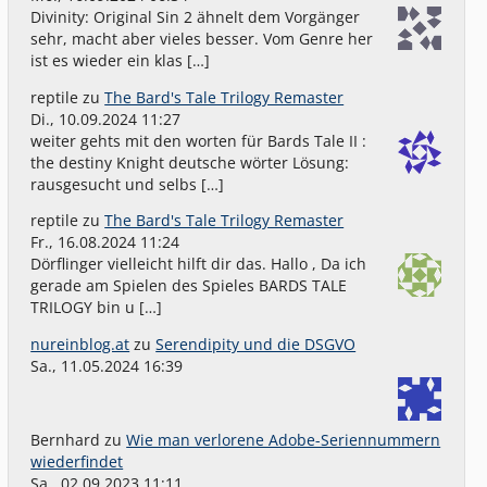
Divinity: Original Sin 2 ähnelt dem Vorgänger
sehr, macht aber vieles besser. Vom Genre her
ist es wieder ein klas […]
reptile
zu
The Bard's Tale Trilogy Remaster
Di., 10.09.2024 11:27
weiter gehts mit den worten für Bards Tale II :
the destiny Knight deutsche wörter Lösung:
rausgesucht und selbs […]
reptile
zu
The Bard's Tale Trilogy Remaster
Fr., 16.08.2024 11:24
Dörflinger vielleicht hilft dir das. Hallo , Da ich
gerade am Spielen des Spieles BARDS TALE
TRILOGY bin u […]
nureinblog.at
zu
Serendipity und die DSGVO
Sa., 11.05.2024 16:39
Bernhard
zu
Wie man verlorene Adobe-Seriennummern
wiederfindet
Sa., 02.09.2023 11:11