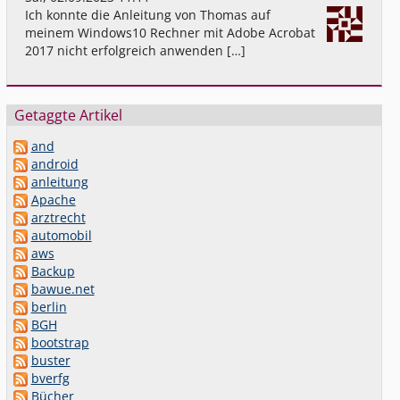
Ich konnte die Anleitung von Thomas auf
meinem Windows10 Rechner mit Adobe Acrobat
2017 nicht erfolgreich anwenden […]
Getaggte Artikel
and
android
anleitung
Apache
arztrecht
automobil
aws
Backup
bawue.net
berlin
BGH
bootstrap
buster
bverfg
Bücher