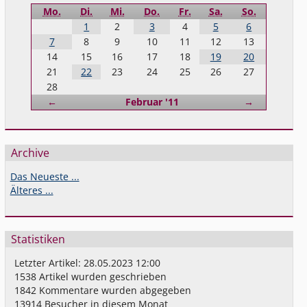
Mo.
Di.
Mi.
Do.
Fr.
Sa.
So.
1
2
3
4
5
6
7
8
9
10
11
12
13
14
15
16
17
18
19
20
21
22
23
24
25
26
27
28
Zurück
Vorwärts
←
Februar '11
→
Archive
Das Neueste ...
Älteres ...
Statistiken
Letzter Artikel:
28.05.2023 12:00
1538
Artikel wurden geschrieben
1842
Kommentare wurden abgegeben
13914
Besucher in diesem Monat