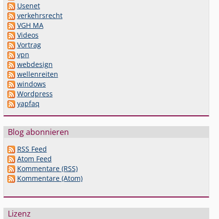
Usenet
verkehrsrecht
VGH MA
Videos
Vortrag
vpn
webdesign
wellenreiten
windows
Wordpress
yapfaq
Blog abonnieren
RSS Feed
Atom Feed
Kommentare (RSS)
Kommentare (Atom)
Lizenz